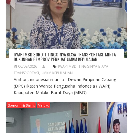
T
I
O
N
IWAPI MBD SOROTI TINGGINYA BIAYA TRANSPORTASI, MINTA
DUKUNGAN PEMPROV PERKUAT UMKM KEPULAUAN
06/08/2026
IWAPI MBD
,
TINGGINYA BIAYA
TRANSPORTASI
,
UMKM KEPULAUAN
Ambon, indonesiatimur.co– Dewan Pimpinan Cabang
(DPC) Ikatan Wanita Pengusaha Indonesia (IWAPI)
Kabupaten Maluku Barat Daya (MBD)...
Ekonomi & Bisnis
Maluku