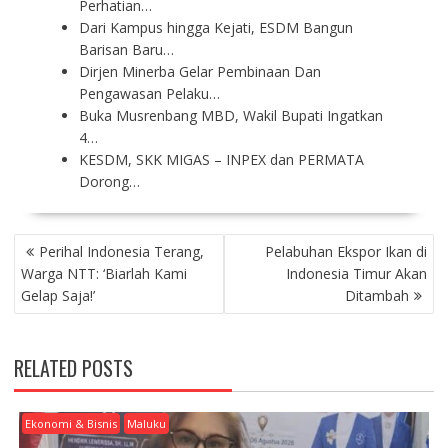
Perhatian…
Dari Kampus hingga Kejati, ESDM Bangun
Barisan Baru…
Dirjen Minerba Gelar Pembinaan Dan
Pengawasan Pelaku…
Buka Musrenbang MBD, Wakil Bupati Ingatkan
4…
KESDM, SKK MIGAS – INPEX dan PERMATA
Dorong…
P
Perihal Indonesia Terang,
Pelabuhan Ekspor Ikan di
O
Warga NTT: ‘Biarlah Kami
Indonesia Timur Akan
S
Gelap Saja!’
Ditambah
T
N
A
RELATED POSTS
V
I
G
Ekonomi & Bisnis
Maluku
A