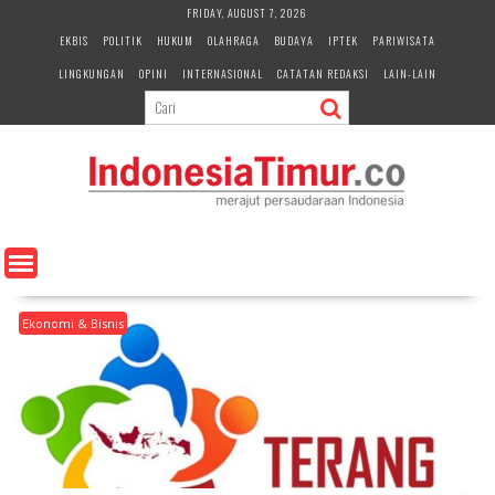
S
FRIDAY, AUGUST 7, 2026
k
EKBIS
POLITIK
HUKUM
OLAHRAGA
BUDAYA
IPTEK
PARIWISATA
i
LINGKUNGAN
OPINI
INTERNASIONAL
CATATAN REDAKSI
LAIN-LAIN
p
t
o
c
o
n
t
e
n
t
Ekonomi & Bisnis