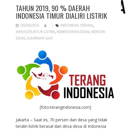
TAHUN 2019, 90 % DAERAH
INDONESIA TIMUR DIALIRI LISTRIK
26/04/2016
INDONESIA TERANG
,
INFRASTRUKTUR LISTRIK
,
KEMENTERIAN ESDM
,
MENTERI
ESDM
,
SUDIRMAN SAID
[foto:terangindonesia.com]
Jakarta – Saat ini, 70 persen dari desa yang tidak
teraliri listrik berasal dari desa-desa di Indonesia