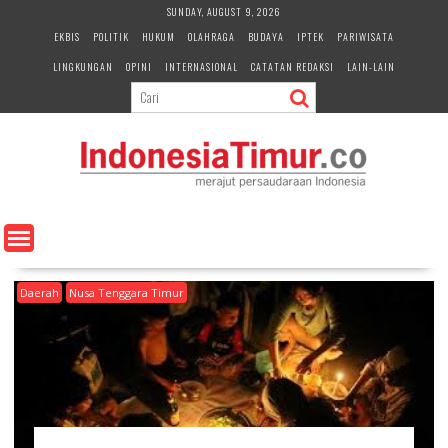
S
SUNDAY, AUGUST 9, 2026
k
EKBIS
POLITIK
HUKUM
OLAHRAGA
BUDAYA
IPTEK
PARIWISATA
i
LINGKUNGAN
OPINI
INTERNASIONAL
CATATAN REDAKSI
LAIN-LAIN
p
t
o
c
o
n
t
e
n
t
Daerah
Nusa Tenggara Timur