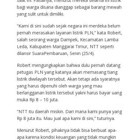
saat ini. Pasalnya, menurut mereka selama ini listrik
bagi warga disana dianggap sebagai barang mewah
yang sulit untuk dimiliki.
“Kami di sini sudah sejak negara ini merdeka belum
pernah merasakan layanan listrik PLN,” kata Robert,
salah seorang warga Dampek, Kecamatan Lamba
Leda, Kabupaten Manggarai Timur, NTT seperti
dilansir SuaraPembaruan, Senin (25/4).
Robert mengungkapkan bahwa dulu pernah datang
petugas PLN yang katanya akan memasang tiang
listrik diwilayah tersebut. Akan tetapi ada syaratnya
yang harus dipenuhi oleh warga yang mau
berlangganan listrik tersebut yakni harus bayar uang
muka Rp 8 – 10 juta.
“NTT itu daerah miskin. Dari mana kami punya yang
Rp 8 juta itu. Mau jual apa kami di sini,” tuturnya.
Menurut Robert, pihaknya tidak bisa berbuat apa-
apa karena kondisi keuangan yang tidak mungkin