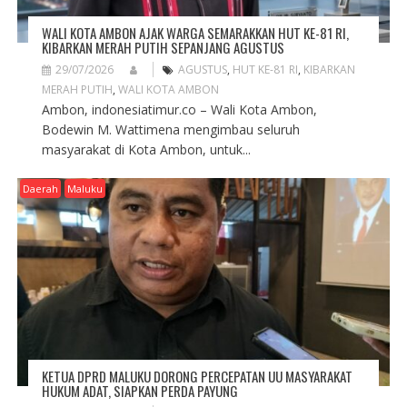
WALI KOTA AMBON AJAK WARGA SEMARAKKAN HUT KE-81 RI,
KIBARKAN MERAH PUTIH SEPANJANG AGUSTUS
29/07/2026
AGUSTUS
,
HUT KE-81 RI
,
KIBARKAN
MERAH PUTIH
,
WALI KOTA AMBON
Ambon, indonesiatimur.co – Wali Kota Ambon,
Bodewin M. Wattimena mengimbau seluruh
masyarakat di Kota Ambon, untuk...
Daerah
Maluku
KETUA DPRD MALUKU DORONG PERCEPATAN UU MASYARAKAT
HUKUM ADAT, SIAPKAN PERDA PAYUNG