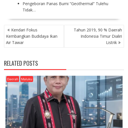
Pengeboran Panas Bumi “Geothermal” Tulehu
Tidak…
P
Kendari Fokus
Tahun 2019, 90 % Daerah
O
Kembangkan Budidaya Ikan
Indonesia Timur Dialiri
S
Air Tawar
Listrik
T
N
A
RELATED POSTS
V
I
G
Daerah
Maluku
A
T
I
O
N