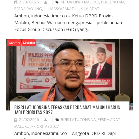
21/07/2026
KETUA DPRD MALUKU
,
PERCEPATAN
,
PERDA PAYUNG
,
UU MASYARAKAT HUKUM ADAT
Ambon, indonesiatimur.co – Ketua DPRD Provinsi
Maluku, Benhur Watubun mengapresiasi pelaksanaan
Focus Group Discussion (FGD) yang...
Daerah
Maluku
BISRI LATUCONSINA TEGASKAN PERDA ADAT MALUKU HARUS
JADI PRIORITAS 2027
21/07/2026
BISRI LATUCONSINA
,
PERDA ADAT
MALUKU
,
PRIORITAS 2027
Ambon, indonesiatimur.co – Anggota DPD RI Dapil