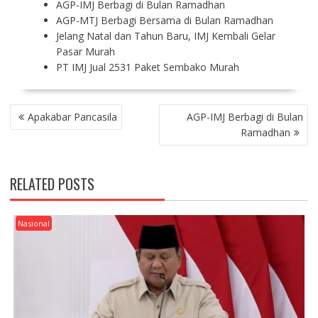
AGP-IMJ Berbagi di Bulan Ramadhan
AGP-MTJ Berbagi Bersama di Bulan Ramadhan
Jelang Natal dan Tahun Baru, IMJ Kembali Gelar
Pasar Murah
PT IMJ Jual 2531 Paket Sembako Murah
P
Apakabar Pancasila
AGP-IMJ Berbagi di Bulan
O
Ramadhan
S
T
N
RELATED POSTS
A
V
I
Nasional
G
A
T
I
O
N