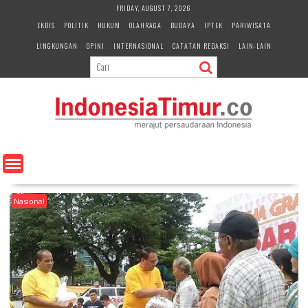
S
FRIDAY, AUGUST 7, 2026
k
EKBIS
POLITIK
HUKUM
OLAHRAGA
BUDAYA
IPTEK
PARIWISATA
i
LINGKUNGAN
OPINI
INTERNASIONAL
CATATAN REDAKSI
LAIN-LAIN
p
t
o
c
o
n
t
e
n
t
Nasional