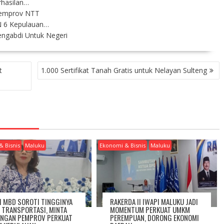
rhasilan…
Pemprov NTT
 6 Kepulauan…
ngabdi Untuk Negeri
t
1.000 Sertifikat Tanah Gratis untuk Nelayan Sulteng
& Bisnis
Maluku
Ekonomi & Bisnis
Maluku
I MBD SOROTI TINGGINYA
RAKERDA II IWAPI MALUKU JADI
A TRANSPORTASI, MINTA
MOMENTUM PERKUAT UMKM
NGAN PEMPROV PERKUAT
PEREMPUAN, DORONG EKONOMI