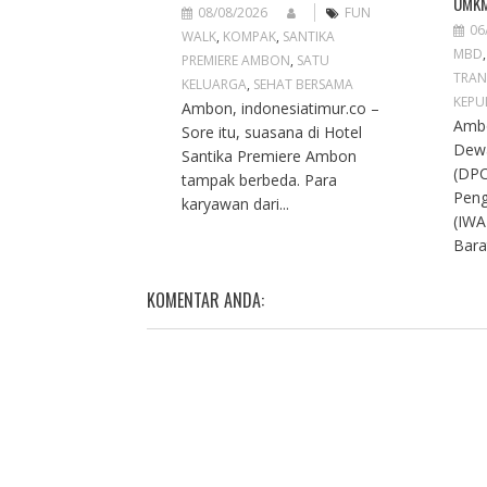
UMKM
08/08/2026
FUN
06
WALK
,
KOMPAK
,
SANTIKA
MBD
PREMIERE AMBON
,
SATU
TRAN
KELUARGA
,
SEHAT BERSAMA
KEPU
Ambon, indonesiatimur.co –
Ambo
Sore itu, suasana di Hotel
Dew
Santika Premiere Ambon
(DPC
tampak berbeda. Para
Peng
karyawan dari...
(IWA
Bara
KOMENTAR ANDA: