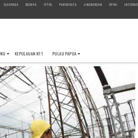
OLAHRAGA
BUDAYA
IPTEK
PARIWISATA
LINGKUNGAN
OPINI
INTERNA
UKU
KEPULAUAN NTT
PULAU PAPUA