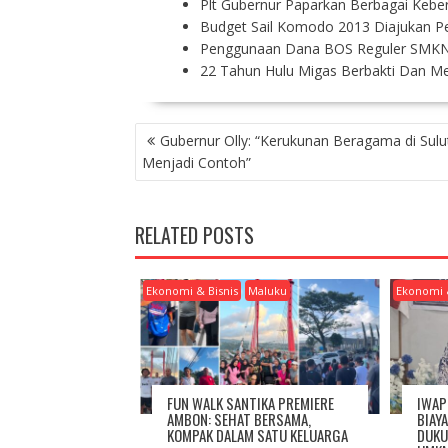
Plt Gubernur Paparkan Berbagai Kebe
Budget Sail Komodo 2013 Diajukan 
Penggunaan Dana BOS Reguler SMKN
22 Tahun Hulu Migas Berbakti Dan Me
P
Gubernur Olly: “Kerukunan Beragama di Sulu
O
Menjadi Contoh”
S
T
N
RELATED POSTS
A
V
I
Ekonomi & Bisnis
Maluku
Ekonomi 
G
A
T
I
O
FUN WALK SANTIKA PREMIERE
IWAP
N
AMBON: SEHAT BERSAMA,
BIAY
KOMPAK DALAM SATU KELUARGA
DUKU