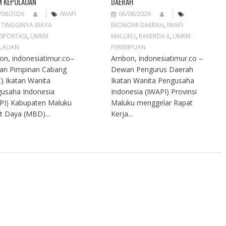
 KEPULAUAN
DAERAH
/08/2026
IWAPI
06/08/2026
,
TINGGINYA BIAYA
EKONOMI DAERAH
,
IWAPI
SPORTASI
,
UMKM
MALUKU
,
RAKERDA II
,
UMKM
LAUAN
PEREMPUAN
n, indonesiatimur.co–
Ambon, indonesiatimur.co –
an Pimpinan Cabang
Dewan Pengurus Daerah
) Ikatan Wanita
Ikatan Wanita Pengusaha
usaha Indonesia
Indonesia (IWAPI) Provinsi
PI) Kabupaten Maluku
Maluku menggelar Rapat
t Daya (MBD)...
Kerja...