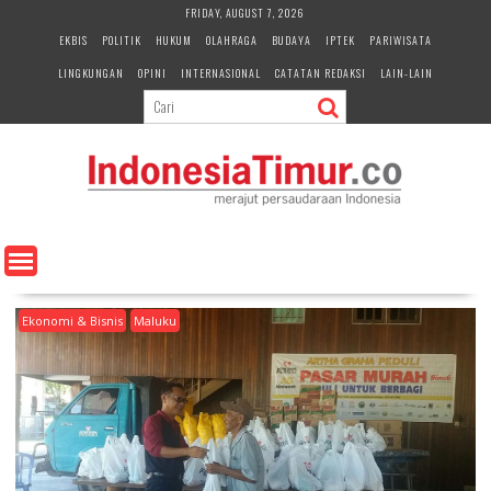
S
FRIDAY, AUGUST 7, 2026
k
EKBIS
POLITIK
HUKUM
OLAHRAGA
BUDAYA
IPTEK
PARIWISATA
i
LINGKUNGAN
OPINI
INTERNASIONAL
CATATAN REDAKSI
LAIN-LAIN
p
t
o
c
o
n
t
e
n
t
Ekonomi & Bisnis
Maluku