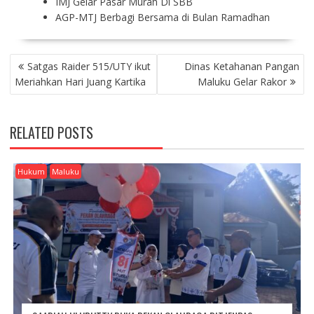
IMJ Gelar Pasar Murah Di SBB
AGP-MTJ Berbagi Bersama di Bulan Ramadhan
P
Satgas Raider 515/UTY ikut
Dinas Ketahanan Pangan
O
Meriahkan Hari Juang Kartika
Maluku Gelar Rakor
S
T
N
RELATED POSTS
A
V
I
Hukum
Maluku
G
A
T
I
O
N