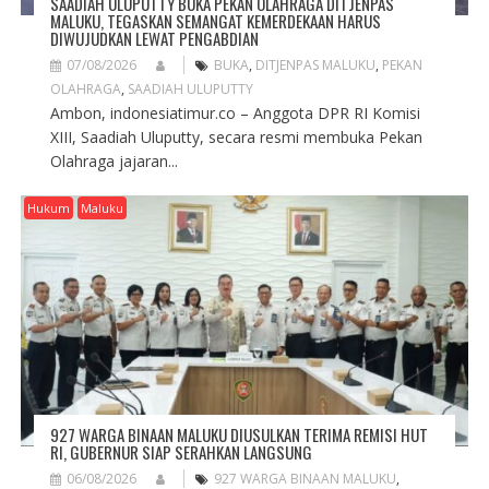
SAADIAH ULUPUTTY BUKA PEKAN OLAHRAGA DITJENPAS
MALUKU, TEGASKAN SEMANGAT KEMERDEKAAN HARUS
DIWUJUDKAN LEWAT PENGABDIAN
07/08/2026
BUKA
,
DITJENPAS MALUKU
,
PEKAN
OLAHRAGA
,
SAADIAH ULUPUTTY
Ambon, indonesiatimur.co – Anggota DPR RI Komisi
XIII, Saadiah Uluputty, secara resmi membuka Pekan
Olahraga jajaran...
Hukum
Maluku
927 WARGA BINAAN MALUKU DIUSULKAN TERIMA REMISI HUT
RI, GUBERNUR SIAP SERAHKAN LANGSUNG
06/08/2026
927 WARGA BINAAN MALUKU
,