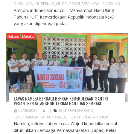
DIUSULKAN
,
GUBERNUR
,
HUT RI
,
REMISI
,
SERAHKAN LANGSUNG
Ambon, indonesiatimur.co – Menyambut Hari Ulang
Tahun (HUT) Kemerdekaan Republik Indonesia ke-81
yang akan diperingati pada...
Hukum
Maluku
LAPAS NAMLEA BERBAGI BERKAH KEMERDEKAAN, SANTRI
PESANTREN AL-ANSHOR TERIMA BANTUAN SEMBAKO
06/08/2026
BANTUAN SEMBAKO
,
KEMERDEKAAN
,
LAPAS NAMLEA
,
PESANTREN AL-ANSHOR
Namlea, indonesiatimur.co – Wujud kepedulian sosial
ditunjukkan Lembaga Pemasyarakatan (Lapas) Kelas