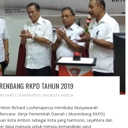
RENBANG RKPD TAHUN 2019
RICHARD LOUHENAPESSY
,
WALIKOTA AMBON
Ambon Richard Louhenapessy membuka Musyawarah
encana Kerja Pemerintah Daerah ( Musrenbang RKPD)
an Kota Ambon sebagai Kota yang harmonis, sejahtera dan
mber daya manusia untuk menuju kemandirian yang