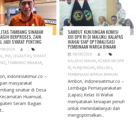
LITAS TAMBANG SINABAR
SAMBUT KUNJUNGAN KOMISI
MASIH BERPROSES, ZAIN:
XIII DPR RI DI MALUKU, KALAPAS
L JADI SYARAT PENTING
WAHAI SIAP OPTIMALISASI
PEMBINAAN WARGA BINAAN
/08/2026
08/08/2026
AL
,
IHA
,
LEGALITAS
,
SYARAT
KALAPAS WAHAI
,
KOMISI XIII DPR
ING
,
TAMBANG SINABAR
,
RI
,
KUNJUNGAN
,
MALUKU
,
PEMBINAAN WARGA BINAAN
n, indonesiatimur.co –
Ambon, indonesiatimur.co –
pan masyarakat
Lembaga Pemasyarakatan
mbang sinabar di Desa
(Lapas) Kelas III Wahai
 Kecamatan Huamual,
menyatakan kesiapan penuh
paten Seram Bagian
untuk menindaklanjuti dan
...
mengoptimalkan...