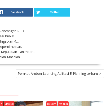
k Rancangan RPD…
si Publik
Ingatkan 4…
 Kepemimpinan.…
 Kepulauan Tanimbar…
saian Masalah…
Pemkot Ambon Launcing Aplikasi E-Planning terbaru
an
Maluku
Hukum
Maluku