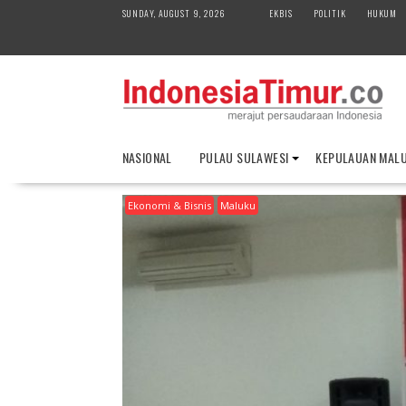
S
SUNDAY, AUGUST 9, 2026
EKBIS
POLITIK
HUKUM
k
i
p
t
o
c
o
NASIONAL
PULAU SULAWESI
KEPULAUAN MAL
n
t
Ekonomi & Bisnis
Maluku
e
n
t