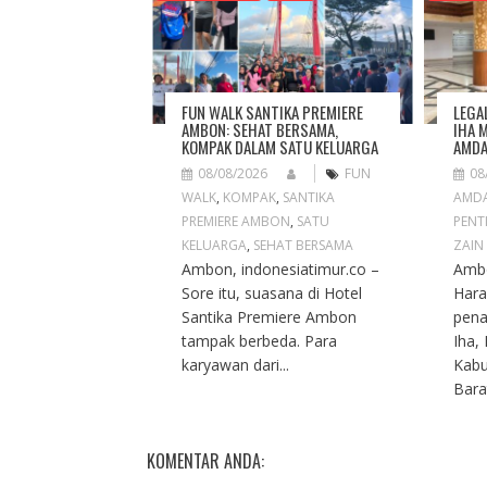
I
G
A
T
I
FUN WALK SANTIKA PREMIERE
LEGA
O
AMBON: SEHAT BERSAMA,
IHA 
KOMPAK DALAM SATU KELUARGA
AMDA
N
08/08/2026
FUN
08
WALK
,
KOMPAK
,
SANTIKA
AMD
PREMIERE AMBON
,
SATU
PENT
KELUARGA
,
SEHAT BERSAMA
ZAIN
Ambon, indonesiatimur.co –
Ambo
Sore itu, suasana di Hotel
Hara
Santika Premiere Ambon
pena
tampak berbeda. Para
Iha,
karyawan dari...
Kabu
Barat
KOMENTAR ANDA: