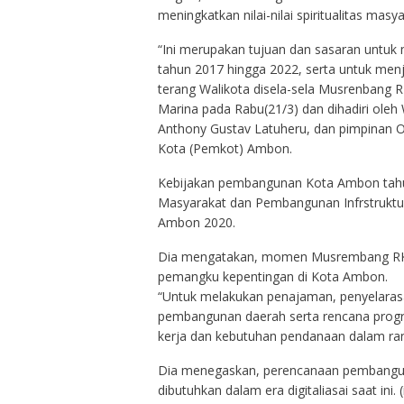
meningkatkan nilai-nilai spiritualitas masya
“Ini merupakan tujuan dan sasaran unt
tahun 2017 hingga 2022, serta untuk me
terang Walikota disela-sela Musrenbang 
Marina pada Rabu(21/3) dan dihadiri oleh
Anthony Gustav Latuheru, dan pimpinan O
Kota (Pemkot) Ambon.
Kebijakan pembangunan Kota Ambon tahu
Masyarakat dan Pembangunan Infrstruktu
Ambon 2020.
Dia mengatakan, momen Musrembang RK
pemangku kepentingan di Kota Ambon.
“Untuk melakukan penajaman, penyelarasan
pembangunan daerah serta rencana progra
kerja dan kebutuhan pendanaan dalam r
Dia menegaskan, perencanaan pembanguna
dibutuhkan dalam era digitaliasai saat ini. (