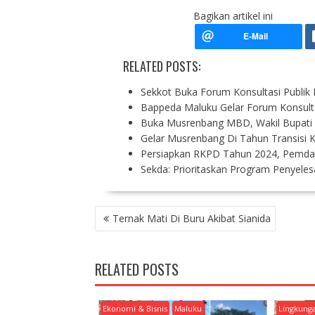
Bagikan artikel ini
RELATED POSTS:
Sekkot Buka Forum Konsultasi Publi
Bappeda Maluku Gelar Forum Konsulta
Buka Musrenbang MBD, Wakil Bupati 
Gelar Musrenbang Di Tahun Transisi
Persiapkan RKPD Tahun 2024, Pemda
Sekda: Prioritaskan Program Penyele
P
Ternak Mati Di Buru Akibat Sianida
O
S
T
RELATED POSTS
N
A
V
Ekonomi & Bisnis
Maluku
Lingkung