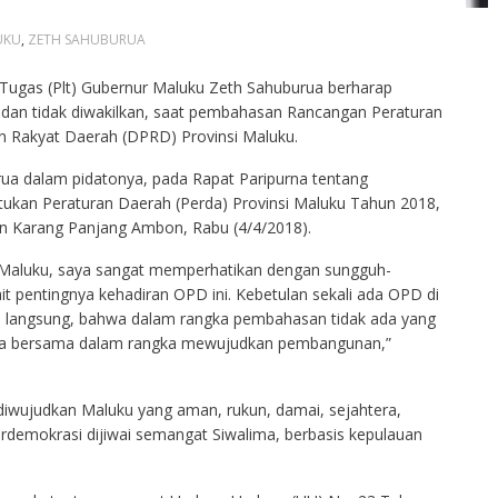
UKU
,
ZETH SAHUBURUA
Tugas (Plt) Gubernur Maluku Zeth Sahuburua berharap
 dan tidak diwakilkan, saat pembahasan Rancangan Peraturan
n Rakyat Daerah (DPRD) Provinsi Maluku.
ua dalam pidatonya, pada Rapat Paripurna tentang
kan Peraturan Daerah (Perda) Provinsi Maluku Tahun 2018,
n Karang Panjang Ambon, Rabu (4/4/2018).
r Maluku, saya sangat memperhatikan dengan sungguh-
 pentingnya kehadiran OPD ini. Kebetulan sekali ada OPD di
a langsung, bahwa dalam rangka pembahasan tidak ada yang
 kita bersama dalam rangka mewujudkan pembangunan,”
diwujudkan Maluku yang aman, rukun, damai, sejahtera,
 berdemokrasi dijiwai semangat Siwalima, berbasis kepulauan