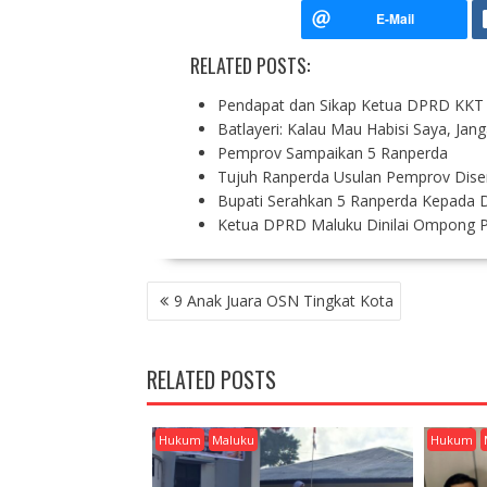
RELATED POSTS:
Pendapat dan Sikap Ketua DPRD KKT 
Batlayeri: Kalau Mau Habisi Saya, Ja
Pemprov Sampaikan 5 Ranperda
Tujuh Ranperda Usulan Pemprov Dis
Bupati Serahkan 5 Ranperda Kepada 
Ketua DPRD Maluku Dinilai Ompong Pe
P
9 Anak Juara OSN Tingkat Kota
O
S
T
RELATED POSTS
N
A
V
Hukum
Maluku
Hukum
I
G