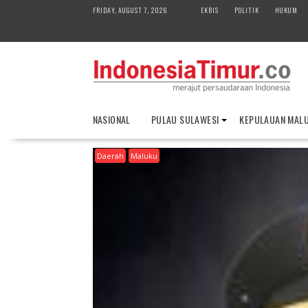
S
FRIDAY, AUGUST 7, 2026
EKBIS
POLITIK
HUKUM
k
i
p
t
o
c
o
NASIONAL
PULAU SULAWESI
KEPULAUAN MAL
n
t
Daerah
Maluku
e
n
t