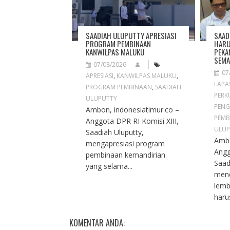
A
T
I
SAADIAH ULUPUTTY APRESIASI
SAAD
O
PROGRAM PEMBINAAN
HARU
KANWILPAS MALUKU
PEKA
N
SEMA
07/08/2026
07
APRESIASI
,
KANWILPAS MALUKU
,
LAPA
PROGRAM PEMBINAAN
,
SAADIAH
PERK
ULUPUTTY
PENG
Ambon, indonesiatimur.co –
PEMB
Anggota DPR RI Komisi XIII,
ULUP
Saadiah Uluputty,
Ambo
mengapresiasi program
Angg
pembinaan kemandirian
Saad
yang selama...
men
lemb
haru
KOMENTAR ANDA: