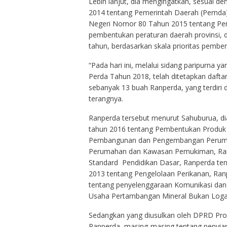
Lebih lanjut, dia mengingatkan, sesuai 
2014 tentang Pemerintah Daerah (Pemda),
Negeri Nomor 80 Tahun 2015 tentang P
pembentukan peraturan daerah provinsi, 
tahun, berdasarkan skala prioritas pembe
“Pada hari ini, melalui sidang paripurna
Perda Tahun 2018, telah ditetapkan daft
sebanyak 13 buah Ranperda, yang terdiri 
terangnya.
Ranperda tersebut menurut Sahuburua, di
tahun 2016 tentang Pembentukan Produk
Pembangunan dan Pengembangan Peruma
Perumahan dan Kawasan Pemukiman, Ranp
Standard Pendidikan Dasar, Ranperda te
2013 tentang Pengelolaan Perikanan, Ra
tentang penyelenggaraan Komunikasi dan 
Usaha Pertambangan Mineral Bukan Log
Sedangkan yang diusulkan oleh DPRD Prov
Ranperda, masing-masing tentang penyiar