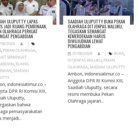
IAH ULUPUTTY: LAPAS
SAADIAH ULUPUTTY BUKA PEKAN
S JADI RUANG PEMBINAAN,
OLAHRAGA DITJENPAS MALUKU,
N OLAHRAGA PERKUAT
TEGASKAN SEMANGAT
NGAT PENGABDIAN
KEMERDEKAAN HARUS
DIWUJUDKAN LEWAT
/08/2026
PENGABDIAN
S
,
PEKAN OLAHRAGA
,
07/08/2026
BUKA
,
UAT SEMANGAT
DITJENPAS MALUKU
,
PEKAN
ABDIAN
,
RUANG
OLAHRAGA
,
SAADIAH ULUPUTTY
INAAN
,
SAADIAH
Ambon, indonesiatimur.co –
UTTY
Anggota DPR RI Komisi XIII,
n, indonesiatimur.co –
Saadiah Uluputty, secara
ota DPR RI Komisi XIII,
resmi membuka Pekan
iah Uluputty,
Olahraga jajaran...
egaskan bahwa
aga pemasyarakatan
s menjadi...