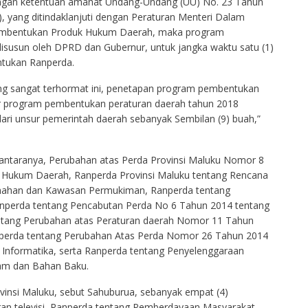
dengan ketentuan amanat Undang-Undang (UU) No. 23 Tahun
 yang ditindaklanjuti dengan Peraturan Menteri Dalam
embentukan Produk Hukum Daerah, maka program
disusun oleh DPRD dan Gubernur, untuk jangka waktu satu (1)
ntukan Ranperda.
 yang sangat terhormat ini, penetapan program pembentukan
ar program pembentukan peraturan daerah tahun 2018
dari unsur pemerintah daerah sebanyak Sembilan (9) buah,”
antaranya, Perubahan atas Perda Provinsi Maluku Nomor 8
 Hukum Daerah, Ranperda Provinsi Maluku tentang Rencana
han dan Kawasan Permukiman, Ranperda tentang
erda tentang Pencabutan Perda No 6 Tahun 2014 tentang
ntang Perubahan atas Peraturan daerah Nomor 11 Tahun
nperda tentang Perubahan Atas Perda Nomor 26 Tahun 2014
Informatika, serta Ranperda tentang Penyelenggaraan
am dan Bahan Baku.
insi Maluku, sebut Sahuburua, sebanyak empat (4)
an televisi, Ranperda tentang Pemberdayaan Masyarakat,