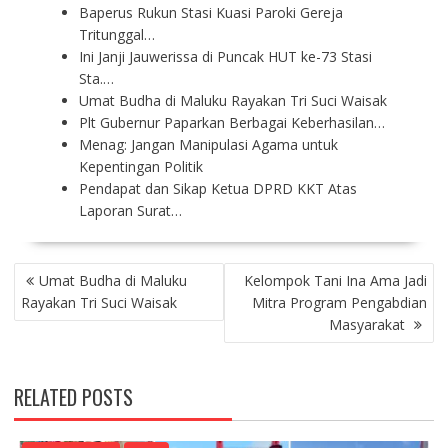
Baperus Rukun Stasi Kuasi Paroki Gereja
Tritunggal…
Ini Janji Jauwerissa di Puncak HUT ke-73 Stasi
Sta.…
Umat Budha di Maluku Rayakan Tri Suci Waisak
Plt Gubernur Paparkan Berbagai Keberhasilan…
Menag: Jangan Manipulasi Agama untuk
Kepentingan Politik
Pendapat dan Sikap Ketua DPRD KKT Atas
Laporan Surat…
P
Umat Budha di Maluku
Kelompok Tani Ina Ama Jadi
O
Rayakan Tri Suci Waisak
Mitra Program Pengabdian
S
Masyarakat
T
N
A
RELATED POSTS
V
I