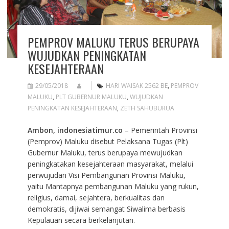
PEMPROV MALUKU TERUS BERUPAYA
WUJUDKAN PENINGKATAN
KESEJAHTERAAN
29/05/2018
HARI WAISAK 2562 BE
,
PEMPROV
MALUKU
,
PLT GUBERNUR MALUKU
,
WUJUDKAN
PENINGKATAN KESEJAHTERAAN
,
ZETH SAHUBURUA
Ambon, indonesiatimur.co
– Pemerintah Provinsi
(Pemprov) Maluku disebut Pelaksana Tugas (Plt)
Gubernur Maluku, terus berupaya mewujudkan
peningkatakan kesejahteraan masyarakat, melalui
perwujudan Visi Pembangunan Provinsi Maluku,
yaitu Mantapnya pembangunan Maluku yang rukun,
religius, damai, sejahtera, berkualitas dan
demokratis, dijiwai semangat Siwalima berbasis
Kepulauan secara berkelanjutan.