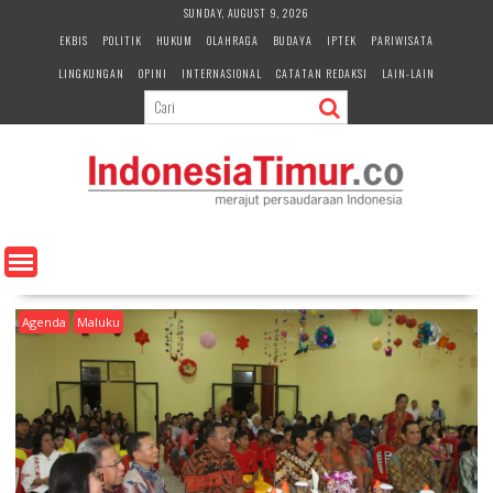
S
SUNDAY, AUGUST 9, 2026
k
EKBIS
POLITIK
HUKUM
OLAHRAGA
BUDAYA
IPTEK
PARIWISATA
i
LINGKUNGAN
OPINI
INTERNASIONAL
CATATAN REDAKSI
LAIN-LAIN
p
t
o
c
o
n
t
e
n
t
Agenda
Maluku