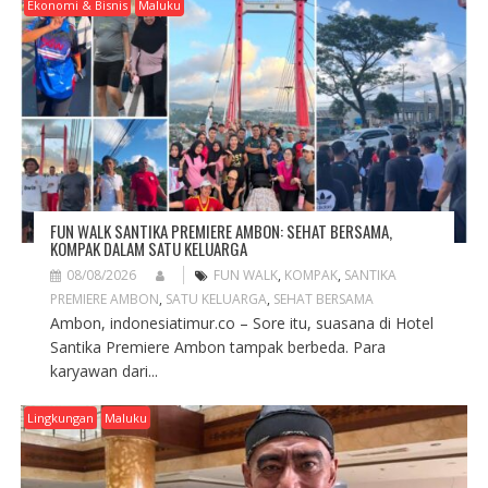
G
Ekonomi & Bisnis
Maluku
A
T
I
O
N
FUN WALK SANTIKA PREMIERE AMBON: SEHAT BERSAMA,
KOMPAK DALAM SATU KELUARGA
08/08/2026
FUN WALK
,
KOMPAK
,
SANTIKA
PREMIERE AMBON
,
SATU KELUARGA
,
SEHAT BERSAMA
Ambon, indonesiatimur.co – Sore itu, suasana di Hotel
Santika Premiere Ambon tampak berbeda. Para
karyawan dari...
Lingkungan
Maluku