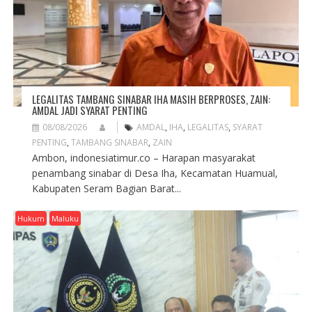
LEGALITAS TAMBANG SINABAR IHA MASIH BERPROSES, ZAIN:
AMDAL JADI SYARAT PENTING
08/08/2026
AMDAL
,
IHA
,
LEGALITAS
,
SYARAT
PENTING
,
TAMBANG SINABAR
,
ZAIN
Ambon, indonesiatimur.co – Harapan masyarakat
penambang sinabar di Desa Iha, Kecamatan Huamual,
Kabupaten Seram Bagian Barat...
Hukum
Maluku