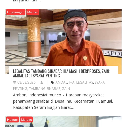
Lingkungan
Maluku
LEGALITAS TAMBANG SINABAR IHA MASIH BERPROSES, ZAIN:
AMDAL JADI SYARAT PENTING
08/08/2026
AMDAL
,
IHA
,
LEGALITAS
,
SYARAT
PENTING
,
TAMBANG SINABAR
,
ZAIN
Ambon, indonesiatimur.co – Harapan masyarakat
penambang sinabar di Desa Iha, Kecamatan Huamual,
Kabupaten Seram Bagian Barat...
Hukum
Maluku