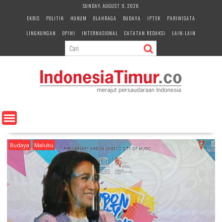
S
SUNDAY, AUGUST 9, 2026
k
EKBIS
POLITIK
HUKUM
OLAHRAGA
BUDAYA
IPTEK
PARIWISATA
i
LINGKUNGAN
OPINI
INTERNASIONAL
CATATAN REDAKSI
LAIN-LAIN
p
t
o
c
o
n
t
e
n
t
Budaya
Maluku