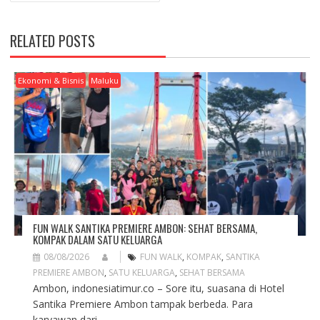
A
V
RELATED POSTS
I
G
A
Ekonomi & Bisnis
Maluku
T
I
O
N
FUN WALK SANTIKA PREMIERE AMBON: SEHAT BERSAMA,
KOMPAK DALAM SATU KELUARGA
08/08/2026
FUN WALK
,
KOMPAK
,
SANTIKA
PREMIERE AMBON
,
SATU KELUARGA
,
SEHAT BERSAMA
Ambon, indonesiatimur.co – Sore itu, suasana di Hotel
Santika Premiere Ambon tampak berbeda. Para
karyawan dari...