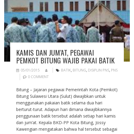
KAMIS DAN JUM’AT, PEGAWAI
PEMKOT BITUNG WAJIB PAKAI BATIK
05/01/2015
BATIK
,
BITUNG
,
DISIPLIN PNS
,
PNS
0 COMMENT
Bitung – Jajaran pegawai Pemerintah Kota (Pemkot)
Bitung Sulawesi Utara (Sulut) diwajibkan untuk
menggunakan pakaian batik selama dua hari
berturut-turut. Adapun hari dimana diwajibkannya
penggunaan batik tersebut adalah setiap hari kamis
dan jum’at. Kepala BKD-PP Kota Bitung, Jossy
Kawengian mengatakan bahwa hal tersebut sebagai