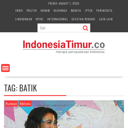
S
FRIDAY, AUGUST 7, 2026
k
EKBIS
POLITIK
HUKUM
OLAHRAGA
BUDAYA
IPTEK
PARIWISATA
i
LINGKUNGAN
OPINI
INTERNASIONAL
CATATAN REDAKSI
LAIN-LAIN
p
t
o
c
o
n
t
e
n
t
TAG:
BATIK
Budaya
Maluku