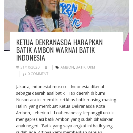
KETUA DEKRANASDA HARAPKAN
BATIK AMBON WARNAI BATIK
INDONESIA
31/10/2020
AMBON
,
BATIK
,
UKM
0 COMMENT
Jakarta, indonesiatimur.co – Indonesia dikenal
sebagai daerah asal batik. Tiap daerah di bumi
Nusantara ini memiliki ciri khas batik masing-masing.
Hal ini yang membuat Ketua Dekranasda Kota
Ambon, Leberina L Louhenapessy terpanggil untuk
mengapresiasi batik Ambon yang sudah dihadirkan
anak negeri. “Batik yang saya angkat ini batik yang
sudah ada. Artinya kami memberikan sebuah