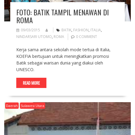
FOTO: BATIK TAMPIL MENAWAN DI
ROMA
09/03/2015
BATIK
,
FASHION
,
ITALIA
,
NINDARSARI UTOMO
,
ROMA
0 COMMENT
Kerja sama antara sekolah mode tertua di Italia,
KOEFIA bertujuan untuk meningkatkan promosi
Batik sebagai warisan dunia yang diakui oleh
UNESCO.
READ MORE
Daerah
Sulawesi Utara