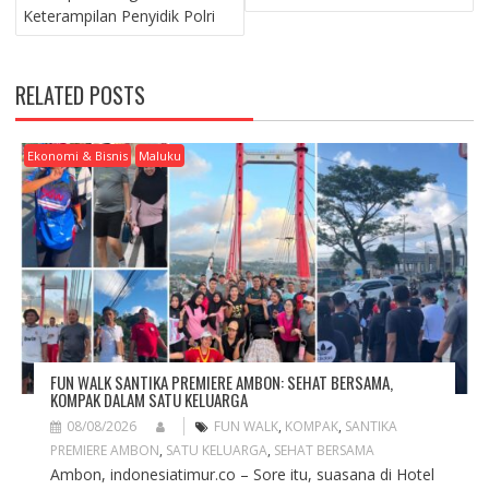
S
Keterampilan Penyidik Polri
T
N
A
RELATED POSTS
V
I
G
Ekonomi & Bisnis
Maluku
A
T
I
O
N
FUN WALK SANTIKA PREMIERE AMBON: SEHAT BERSAMA,
KOMPAK DALAM SATU KELUARGA
08/08/2026
FUN WALK
,
KOMPAK
,
SANTIKA
PREMIERE AMBON
,
SATU KELUARGA
,
SEHAT BERSAMA
Ambon, indonesiatimur.co – Sore itu, suasana di Hotel