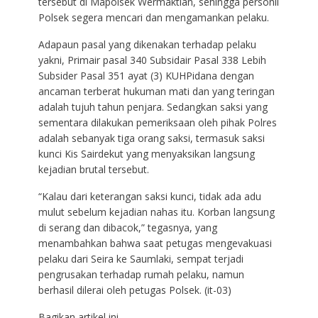
tersebut di Mapolsek Wermaktian, sehingga personil
Polsek segera mencari dan mengamankan pelaku.
Adapaun pasal yang dikenakan terhadap pelaku
yakni, Primair pasal 340 Subsidair Pasal 338 Lebih
Subsider Pasal 351 ayat (3) KUHPidana dengan
ancaman terberat hukuman mati dan yang teringan
adalah tujuh tahun penjara. Sedangkan saksi yang
sementara dilakukan pemeriksaan oleh pihak Polres
adalah sebanyak tiga orang saksi, termasuk saksi
kunci Kis Sairdekut yang menyaksikan langsung
kejadian brutal tersebut.
“Kalau dari keterangan saksi kunci, tidak ada adu
mulut sebelum kejadian nahas itu. Korban langsung
di serang dan dibacok,” tegasnya, yang
menambahkan bahwa saat petugas mengevakuasi
pelaku dari Seira ke Saumlaki, sempat terjadi
pengrusakan terhadap rumah pelaku, namun
berhasil dilerai oleh petugas Polsek. (it-03)
Bagikan artikel ini