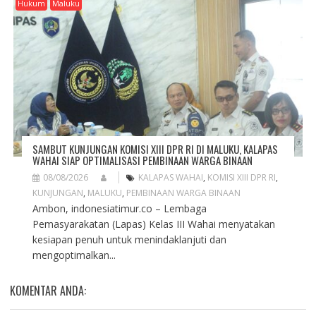
Hukum
Maluku
SAMBUT KUNJUNGAN KOMISI XIII DPR RI DI MALUKU, KALAPAS
WAHAI SIAP OPTIMALISASI PEMBINAAN WARGA BINAAN
08/08/2026
KALAPAS WAHAI
,
KOMISI XIII DPR RI
,
KUNJUNGAN
,
MALUKU
,
PEMBINAAN WARGA BINAAN
Ambon, indonesiatimur.co – Lembaga
Pemasyarakatan (Lapas) Kelas III Wahai menyatakan
kesiapan penuh untuk menindaklanjuti dan
mengoptimalkan...
KOMENTAR ANDA: