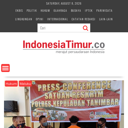
S
SATURDAY, AUGUST 8, 2026
k
EKBIS
POLITIK
HUKUM
OLAHRAGA
BUDAYA
IPTEK
PARIWISATA
i
LINGKUNGAN
OPINI
INTERNASIONAL
CATATAN REDAKSI
LAIN-LAIN
p
t
o
c
o
n
t
e
n
t
Hukum
Maluku