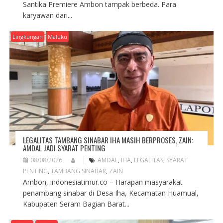
Santika Premiere Ambon tampak berbeda. Para
karyawan dari...
Lingkungan
Maluku
LEGALITAS TAMBANG SINABAR IHA MASIH BERPROSES, ZAIN:
AMDAL JADI SYARAT PENTING
08/08/2026
AMDAL
,
IHA
,
LEGALITAS
,
SYARAT
PENTING
,
TAMBANG SINABAR
,
ZAIN
Ambon, indonesiatimur.co – Harapan masyarakat
penambang sinabar di Desa Iha, Kecamatan Huamual,
Kabupaten Seram Bagian Barat...