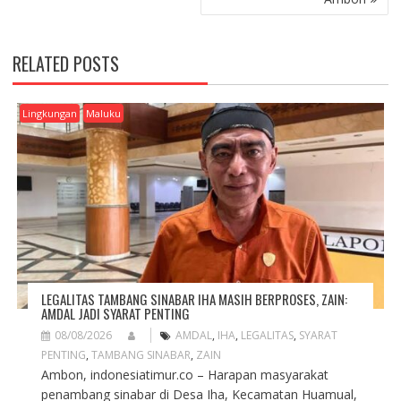
T
N
A
RELATED POSTS
V
I
G
Lingkungan
Maluku
A
T
I
O
N
LEGALITAS TAMBANG SINABAR IHA MASIH BERPROSES, ZAIN:
AMDAL JADI SYARAT PENTING
08/08/2026
AMDAL
,
IHA
,
LEGALITAS
,
SYARAT
PENTING
,
TAMBANG SINABAR
,
ZAIN
Ambon, indonesiatimur.co – Harapan masyarakat
penambang sinabar di Desa Iha, Kecamatan Huamual,