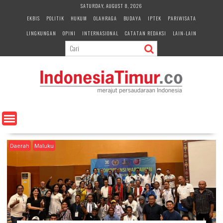
S
SATURDAY, AUGUST 8, 2026
k
EKBIS
POLITIK
HUKUM
OLAHRAGA
BUDAYA
IPTEK
PARIWISATA
i
LINGKUNGAN
OPINI
INTERNASIONAL
CATATAN REDAKSI
LAIN-LAIN
p
t
o
c
o
n
t
e
n
t
Daerah
Maluku