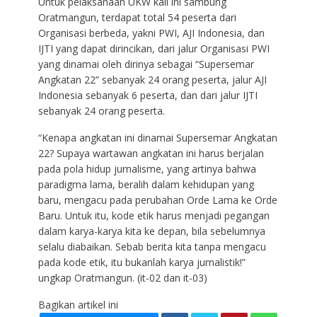
Untuk pelaksanaan UKW kali ini sambung
Oratmangun, terdapat total 54 peserta dari
Organisasi berbeda, yakni PWI, AJI Indonesia, dan
IJTI yang dapat dirincikan, dari jalur Organisasi PWI
yang dinamai oleh dirinya sebagai “Supersemar
Angkatan 22” sebanyak 24 orang peserta, jalur AJI
Indonesia sebanyak 6 peserta, dan dari jalur IJTI
sebanyak 24 orang peserta.
“Kenapa angkatan ini dinamai Supersemar Angkatan
22? Supaya wartawan angkatan ini harus berjalan
pada pola hidup jurnalisme, yang artinya bahwa
paradigma lama, beralih dalam kehidupan yang
baru, mengacu pada perubahan Orde Lama ke Orde
Baru. Untuk itu, kode etik harus menjadi pegangan
dalam karya-karya kita ke depan, bila sebelumnya
selalu diabaikan. Sebab berita kita tanpa mengacu
pada kode etik, itu bukanlah karya jurnalistik!”
ungkap Oratmangun. (it-02 dan it-03)
Bagikan artikel ini