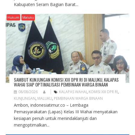
Kabupaten Seram Bagian Barat...
Hukum
Maluku
SAMBUT KUNJUNGAN KOMISI XIII DPR RI DI MALUKU, KALAPAS
WAHAI SIAP OPTIMALISASI PEMBINAAN WARGA BINAAN
08/08/2026
KALAPAS WAHAI
,
KOMISI XIII DPR RI
,
KUNJUNGAN
,
MALUKU
,
PEMBINAAN WARGA BINAAN
Ambon, indonesiatimur.co – Lembaga
Pemasyarakatan (Lapas) Kelas III Wahai menyatakan
kesiapan penuh untuk menindaklanjuti dan
mengoptimalkan...