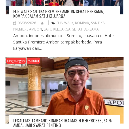
FUN WALK SANTIKA PREMIERE AMBON: SEHAT BERSAMA,
KOMPAK DALAM SATU KELUARGA
08/08/2026
FUN WALK
,
KOMPAK
,
SANTIKA
PREMIERE AMBON
,
SATU KELUARGA
,
SEHAT BERSAMA
Ambon, indonesiatimur.co – Sore itu, suasana di Hotel
Santika Premiere Ambon tampak berbeda. Para
karyawan dari...
Lingkungan
Maluku
LEGALITAS TAMBANG SINABAR IHA MASIH BERPROSES, ZAIN:
AMDAL JADI SYARAT PENTING