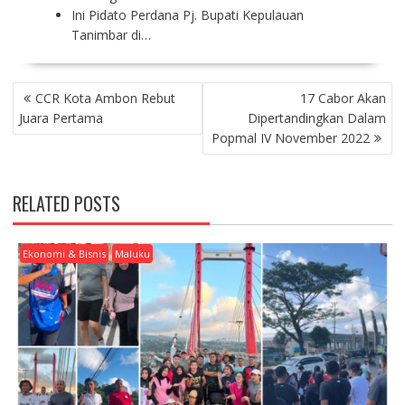
Ini Pidato Perdana Pj. Bupati Kepulauan
Tanimbar di…
P
CCR Kota Ambon Rebut
17 Cabor Akan
O
Juara Pertama
Dipertandingkan Dalam
S
Popmal IV November 2022
T
N
A
RELATED POSTS
V
I
G
Ekonomi & Bisnis
Maluku
A
T
I
O
N