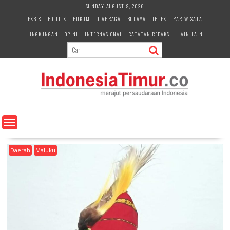
S
SUNDAY, AUGUST 9, 2026
k
EKBIS
POLITIK
HUKUM
OLAHRAGA
BUDAYA
IPTEK
PARIWISATA
i
LINGKUNGAN
OPINI
INTERNASIONAL
CATATAN REDAKSI
LAIN-LAIN
p
t
o
c
o
n
t
e
n
t
Daerah
Maluku