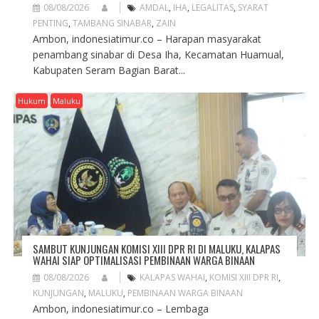
08/08/2026
AMDAL
,
IHA
,
LEGALITAS
,
SYARAT
PENTING
,
TAMBANG SINABAR
,
ZAIN
Ambon, indonesiatimur.co – Harapan masyarakat
penambang sinabar di Desa Iha, Kecamatan Huamual,
Kabupaten Seram Bagian Barat...
Hukum
Maluku
SAMBUT KUNJUNGAN KOMISI XIII DPR RI DI MALUKU, KALAPAS
WAHAI SIAP OPTIMALISASI PEMBINAAN WARGA BINAAN
08/08/2026
KALAPAS WAHAI
,
KOMISI XIII DPR RI
,
KUNJUNGAN
,
MALUKU
,
PEMBINAAN WARGA BINAAN
Ambon, indonesiatimur.co – Lembaga