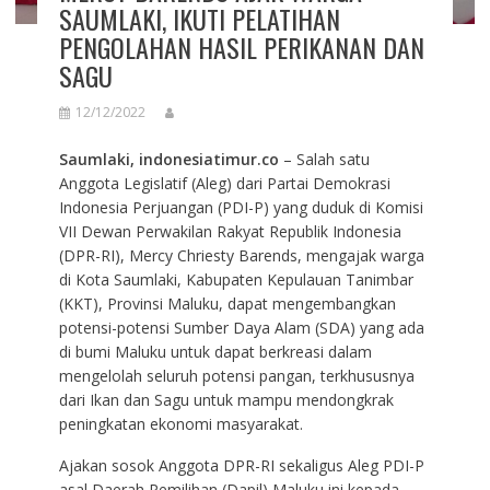
SAUMLAKI, IKUTI PELATIHAN
PENGOLAHAN HASIL PERIKANAN DAN
SAGU
12/12/2022
Saumlaki, indonesiatimur.co
– Salah satu
Anggota Legislatif (Aleg) dari Partai Demokrasi
Indonesia Perjuangan (PDI-P) yang duduk di Komisi
VII Dewan Perwakilan Rakyat Republik Indonesia
(DPR-RI), Mercy Chriesty Barends, mengajak warga
di Kota Saumlaki, Kabupaten Kepulauan Tanimbar
(KKT), Provinsi Maluku, dapat mengembangkan
potensi-potensi Sumber Daya Alam (SDA) yang ada
di bumi Maluku untuk dapat berkreasi dalam
mengelolah seluruh potensi pangan, terkhususnya
dari Ikan dan Sagu untuk mampu mendongkrak
peningkatan ekonomi masyarakat.
Ajakan sosok Anggota DPR-RI sekaligus Aleg PDI-P
asal Daerah Pemilihan (Dapil) Maluku ini kepada