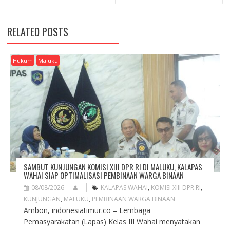
N
A
V
RELATED POSTS
I
G
A
Hukum
Maluku
T
I
O
N
SAMBUT KUNJUNGAN KOMISI XIII DPR RI DI MALUKU, KALAPAS
WAHAI SIAP OPTIMALISASI PEMBINAAN WARGA BINAAN
08/08/2026
KALAPAS WAHAI
,
KOMISI XIII DPR RI
,
KUNJUNGAN
,
MALUKU
,
PEMBINAAN WARGA BINAAN
Ambon, indonesiatimur.co – Lembaga
Pemasyarakatan (Lapas) Kelas III Wahai menyatakan