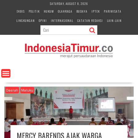
S
SATURDAY, AUGUST 8, 2026
k
EKBIS
POLITIK
HUKUM
OLAHRAGA
BUDAYA
IPTEK
PARIWISATA
i
LINGKUNGAN
OPINI
INTERNASIONAL
CATATAN REDAKSI
LAIN-LAIN
p
t
o
c
o
n
t
e
n
t
Daerah
Maluku
MERCY BARENDS AJAK WARGA