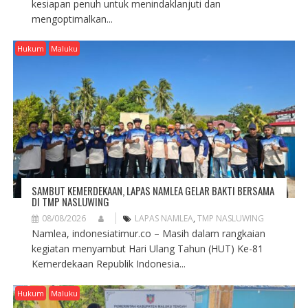
kesiapan penuh untuk menindaklanjuti dan
mengoptimalkan...
Hukum
Maluku
SAMBUT KEMERDEKAAN, LAPAS NAMLEA GELAR BAKTI BERSAMA
DI TMP NASLUWING
08/08/2026
LAPAS NAMLEA
,
TMP NASLUWING
Namlea, indonesiatimur.co – Masih dalam rangkaian
kegiatan menyambut Hari Ulang Tahun (HUT) Ke-81
Kemerdekaan Republik Indonesia...
Hukum
Maluku