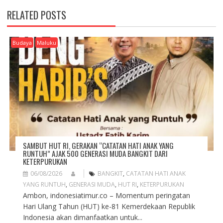
A
RELATED POSTS
V
I
G
Budaya
Maluku
A
T
I
O
N
SAMBUT HUT RI, GERAKAN “CATATAN HATI ANAK YANG
RUNTUH” AJAK 500 GENERASI MUDA BANGKIT DARI
KETERPURUKAN
06/08/2026
BANGKIT
,
CATATAN HATI ANAK
YANG RUNTUH
,
GENERASI MUDA
,
HUT RI
,
KETERPURUKAN
Ambon, indonesiatimur.co – Momentum peringatan
Hari Ulang Tahun (HUT) ke-81 Kemerdekaan Republik
Indonesia akan dimanfaatkan untuk...