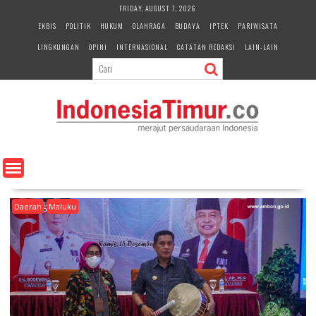
S
FRIDAY, AUGUST 7, 2026
k
EKBIS
POLITIK
HUKUM
OLAHRAGA
BUDAYA
IPTEK
PARIWISATA
i
LINGKUNGAN
OPINI
INTERNASIONAL
CATATAN REDAKSI
LAIN-LAIN
p
t
o
c
o
n
t
e
n
t
Daerah
Maluku