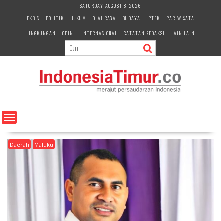
S
SATURDAY, AUGUST 8, 2026
k
EKBIS
POLITIK
HUKUM
OLAHRAGA
BUDAYA
IPTEK
PARIWISATA
i
LINGKUNGAN
OPINI
INTERNASIONAL
CATATAN REDAKSI
LAIN-LAIN
p
t
o
c
o
n
t
e
n
t
Daerah
Maluku