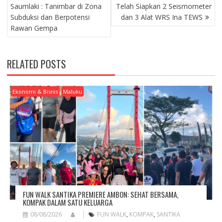
O
Saumlaki : Tanimbar di Zona
Telah Siapkan 2 Seismometer
S
Subduksi dan Berpotensi
dan 3 Alat WRS Ina TEWS
T
Rawan Gempa
N
A
V
RELATED POSTS
I
G
A
Ekonomi & Bisnis
Maluku
T
I
O
N
FUN WALK SANTIKA PREMIERE AMBON: SEHAT BERSAMA,
KOMPAK DALAM SATU KELUARGA
08/08/2026
FUN WALK
,
KOMPAK
,
SANTIKA