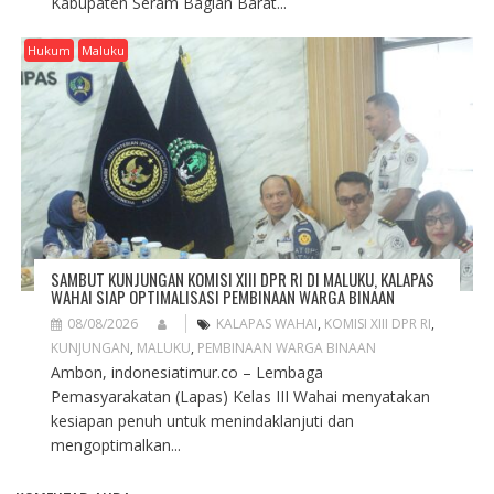
Kabupaten Seram Bagian Barat...
Hukum
Maluku
SAMBUT KUNJUNGAN KOMISI XIII DPR RI DI MALUKU, KALAPAS
WAHAI SIAP OPTIMALISASI PEMBINAAN WARGA BINAAN
08/08/2026
KALAPAS WAHAI
,
KOMISI XIII DPR RI
,
KUNJUNGAN
,
MALUKU
,
PEMBINAAN WARGA BINAAN
Ambon, indonesiatimur.co – Lembaga
Pemasyarakatan (Lapas) Kelas III Wahai menyatakan
kesiapan penuh untuk menindaklanjuti dan
mengoptimalkan...