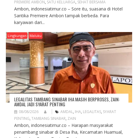
PREMIERE AMBON
,
SATU KELUARGA
,
SEHAT BERSAMA
Ambon, indonesiatimur.co – Sore itu, suasana di Hotel
Santika Premiere Ambon tampak berbeda. Para
karyawan dari...
Lingkungan
Maluku
LEGALITAS TAMBANG SINABAR IHA MASIH BERPROSES, ZAIN:
AMDAL JADI SYARAT PENTING
08/08/2026
AMDAL
,
IHA
,
LEGALITAS
,
SYARAT
PENTING
,
TAMBANG SINABAR
,
ZAIN
Ambon, indonesiatimur.co – Harapan masyarakat
penambang sinabar di Desa Iha, Kecamatan Huamual,