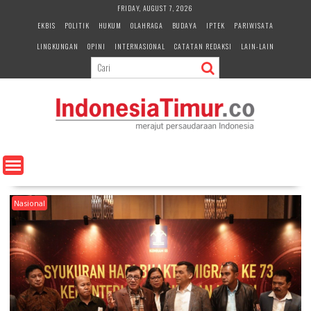
S
FRIDAY, AUGUST 7, 2026
k
EKBIS
POLITIK
HUKUM
OLAHRAGA
BUDAYA
IPTEK
PARIWISATA
i
LINGKUNGAN
OPINI
INTERNASIONAL
CATATAN REDAKSI
LAIN-LAIN
p
t
o
c
o
n
t
e
n
t
Nasional