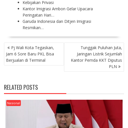
Kebijakan Privasi
Kantor Imigrasi Ambon Gelar Upacara
Peringatan Hari…
Garuda Indonesia dan Ditjen Imigrasi
Resmikan…
P
Pj Wali Kota Tegaskan,
Tunggak Puluhan Juta,
O
Jam 6 Sore Baru PKL Bisa
Jaringan Listrik Sejumlah
S
Berjualan di Terminal
Kantor Pemda KKT Diputus
T
PLN
N
A
V
RELATED POSTS
I
G
A
Nasional
T
I
O
N