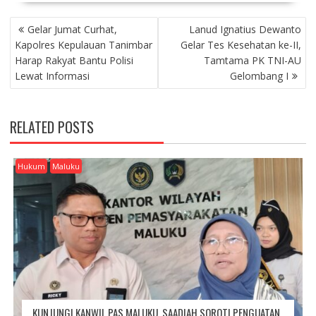
P
Gelar Jumat Curhat,
Lanud Ignatius Dewanto
O
Kapolres Kepulauan Tanimbar
Gelar Tes Kesehatan ke-II,
S
Harap Rakyat Bantu Polisi
Tamtama PK TNI-AU
T
Lewat Informasi
Gelombang I
N
A
V
RELATED POSTS
I
G
A
Hukum
Maluku
T
I
O
N
KUNJUNGI KANWIL PAS MALUKU, SAADIAH SOROTI PENGUATAN