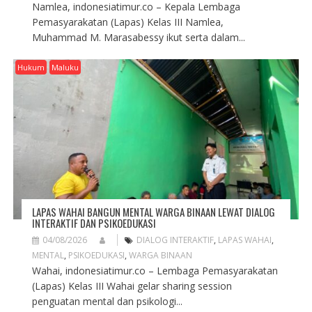
Namlea, indonesiatimur.co – Kepala Lembaga
Pemasyarakatan (Lapas) Kelas III Namlea,
Muhammad M. Marasabessy ikut serta dalam...
Hukum
Maluku
LAPAS WAHAI BANGUN MENTAL WARGA BINAAN LEWAT DIALOG
INTERAKTIF DAN PSIKOEDUKASI
04/08/2026
DIALOG INTERAKTIF
,
LAPAS WAHAI
,
MENTAL
,
PSIKOEDUKASI
,
WARGA BINAAN
Wahai, indonesiatimur.co – Lembaga Pemasyarakatan
(Lapas) Kelas III Wahai gelar sharing session
penguatan mental dan psikologi...