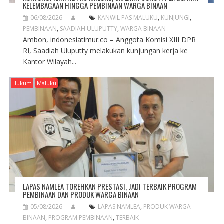
KELEMBAGAAN HINGGA PEMBINAAN WARGA BINAAN
06/08/2026
KANWIL PAS MALUKU
,
KUNJUNGI
,
PEMBINAAN
,
SAADIAH ULUPUTTY
,
WARGA BINAAN
Ambon, indonesiatimur.co – Anggota Komisi XIII DPR
RI, Saadiah Uluputty melakukan kunjungan kerja ke
Kantor Wilayah...
Hukum
Maluku
LAPAS NAMLEA TOREHKAN PRESTASI, JADI TERBAIK PROGRAM
PEMBINAAN DAN PRODUK WARGA BINAAN
05/08/2026
LAPAS NAMLEA
,
PRODUK WARGA
BINAAN
,
PROGRAM PEMBINAAN
,
TERBAIK