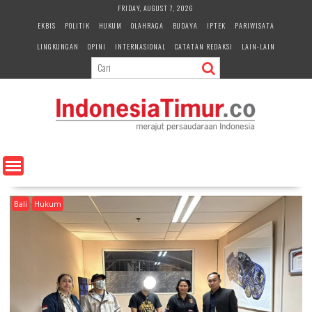
S
FRIDAY, AUGUST 7, 2026
k
EKBIS
POLITIK
HUKUM
OLAHRAGA
BUDAYA
IPTEK
PARIWISATA
i
LINGKUNGAN
OPINI
INTERNASIONAL
CATATAN REDAKSI
LAIN-LAIN
p
t
o
c
o
n
t
e
n
t
Bali
Hukum