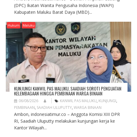
(DPC) Ikatan Wanita Pengusaha Indonesia (IWAPI)
Kabupaten Maluku Barat Daya (MBD)...
Hukum
Maluku
KUNJUNGI KANWIL PAS MALUKU, SAADIAH SOROTI PENGUATAN
KELEMBAGAAN HINGGA PEMBINAAN WARGA BINAAN
06/08/2026
KANWIL PAS MALUKU
,
KUNJUNGI
,
PEMBINAAN
,
SAADIAH ULUPUTTY
,
WARGA BINAAN
Ambon, indonesiatimur.co – Anggota Komisi XIII DPR
RI, Saadiah Uluputty melakukan kunjungan kerja ke
Kantor Wilayah...