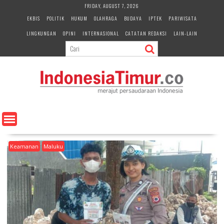
S
FRIDAY, AUGUST 7, 2026
k
EKBIS
POLITIK
HUKUM
OLAHRAGA
BUDAYA
IPTEK
PARIWISATA
i
LINGKUNGAN
OPINI
INTERNASIONAL
CATATAN REDAKSI
LAIN-LAIN
p
t
o
c
o
n
t
e
n
t
Keamanan
Maluku