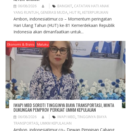
06/08/2026
BANGKIT
,
CATATAN HATI ANAK
YANG RUNTUH
,
GENERASI MUDA
,
HUT RI
,
KETERPURUKAN
Ambon, indonesiatimur.co – Momentum peringatan
Hari Ulang Tahun (HUT) ke-81 Kemerdekaan Republik
Indonesia akan dimanfaatkan untuk...
Ekonomi & Bisnis
Maluku
IWAPI MBD SOROTI TINGGINYA BIAYA TRANSPORTASI, MINTA
DUKUNGAN PEMPROV PERKUAT UMKM KEPULAUAN
06/08/2026
IWAPI MBD
,
TINGGINYA BIAYA
TRANSPORTASI
,
UMKM KEPULAUAN
Ambon, indonesiatimur.co– Dewan Pimpinan Cabang