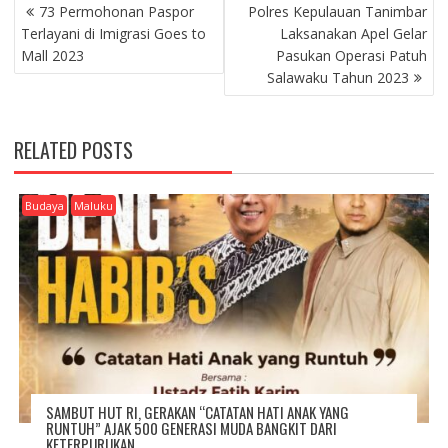
P
73 Permohonan Paspor
Polres Kepulauan Tanimbar
O
Terlayani di Imigrasi Goes to
Laksanakan Apel Gelar
S
Mall 2023
Pasukan Operasi Patuh
T
Salawaku Tahun 2023
N
A
V
RELATED POSTS
I
G
A
Budaya
Maluku
T
I
O
N
SAMBUT HUT RI, GERAKAN “CATATAN HATI ANAK YANG
RUNTUH” AJAK 500 GENERASI MUDA BANGKIT DARI
KETERPURUKAN