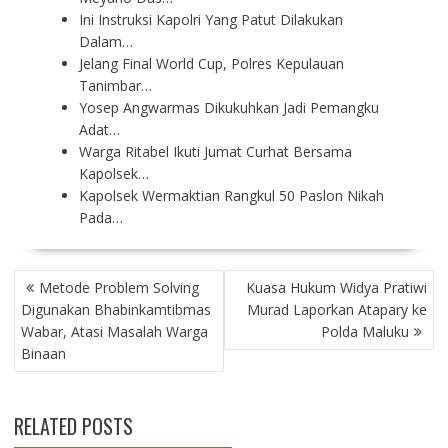
Ini Instruksi Kapolri Yang Patut Dilakukan
Dalam…
Jelang Final World Cup, Polres Kepulauan
Tanimbar…
Yosep Angwarmas Dikukuhkan Jadi Pemangku
Adat…
Warga Ritabel Ikuti Jumat Curhat Bersama
Kapolsek…
Kapolsek Wermaktian Rangkul 50 Paslon Nikah
Pada…
P
Metode Problem Solving
Kuasa Hukum Widya Pratiwi
O
Digunakan Bhabinkamtibmas
Murad Laporkan Atapary ke
S
Wabar, Atasi Masalah Warga
Polda Maluku
T
Binaan
N
A
V
RELATED POSTS
I