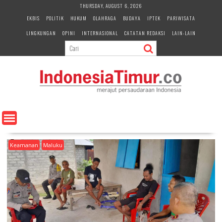
S
THURSDAY, AUGUST 6, 2026
k
EKBIS
POLITIK
HUKUM
OLAHRAGA
BUDAYA
IPTEK
PARIWISATA
i
LINGKUNGAN
OPINI
INTERNASIONAL
CATATAN REDAKSI
LAIN-LAIN
p
t
o
c
o
n
t
e
n
t
Keamanan
Maluku