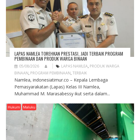
LAPAS NAMLEA TOREHKAN PRESTASI, JADI TERBAIK PROGRAM
PEMBINAAN DAN PRODUK WARGA BINAAN
05/08/2026
LAPAS NAMLEA
,
PRODUK WARGA
BINAAN
,
PROGRAM PEMBINAAN
,
TERBAIK
Namlea, indonesiatimur.co – Kepala Lembaga
Pemasyarakatan (Lapas) Kelas III Namlea,
Muhammad M. Marasabessy ikut serta dalam...
Hukum
Maluku