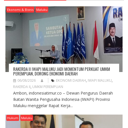
G
A
Ekonomi & Bisnis
Maluku
T
I
O
N
RAKERDA II IWAPI MALUKU JADI MOMENTUM PERKUAT UMKM
PEREMPUAN, DORONG EKONOMI DAERAH
06/08/2026
EKONOMI DAERAH
,
IWAPI MALUKU
,
RAKERDA II
,
UMKM PEREMPUAN
Ambon, indonesiatimur.co – Dewan Pengurus Daerah
Ikatan Wanita Pengusaha Indonesia (IWAPI) Provinsi
Maluku menggelar Rapat Kerja...
Hukum
Maluku