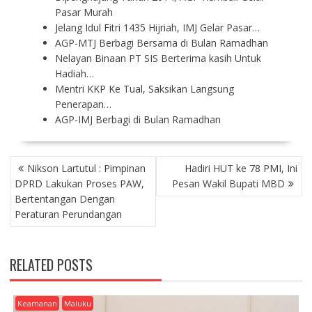
Pasar Murah
Jelang Idul Fitri 1435 Hijriah, IMJ Gelar Pasar…
AGP-MTJ Berbagi Bersama di Bulan Ramadhan
Nelayan Binaan PT SIS Berterima kasih Untuk
Hadiah…
Mentri KKP Ke Tual, Saksikan Langsung
Penerapan…
AGP-IMJ Berbagi di Bulan Ramadhan
P
Nikson Lartutul : Pimpinan
Hadiri HUT ke 78 PMI, Ini
O
DPRD Lakukan Proses PAW,
Pesan Wakil Bupati MBD
S
Bertentangan Dengan
T
Peraturan Perundangan
N
A
V
RELATED POSTS
I
G
A
Keamanan
Maluku