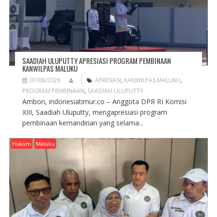
SAADIAH ULUPUTTY APRESIASI PROGRAM PEMBINAAN
KANWILPAS MALUKU
07/08/2026
APRESIASI
,
KANWILPAS MALUKU
,
PROGRAM PEMBINAAN
,
SAADIAH ULUPUTTY
Ambon, indonesiatimur.co – Anggota DPR RI Komisi
XIII, Saadiah Uluputty, mengapresiasi program
pembinaan kemandirian yang selama...
Hukum
Maluku