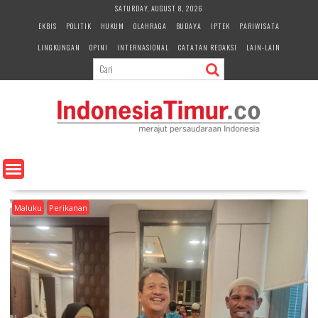
S
SATURDAY, AUGUST 8, 2026
k
EKBIS
POLITIK
HUKUM
OLAHRAGA
BUDAYA
IPTEK
PARIWISATA
i
LINGKUNGAN
OPINI
INTERNASIONAL
CATATAN REDAKSI
LAIN-LAIN
p
t
o
c
o
n
t
e
n
t
Maluku
Perikanan