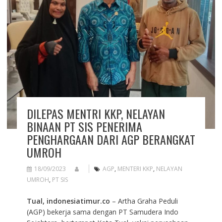
DILEPAS MENTRI KKP, NELAYAN
BINAAN PT SIS PENERIMA
PENGHARGAAN DARI AGP BERANGKAT
UMROH
18/09/2023
AGP
,
MENTERI KKP
,
NELAYAN
UMROH
,
PT SIS
Tual, indonesiatimur.co
– Artha Graha Peduli
(AGP) bekerja sama dengan PT Samudera Indo