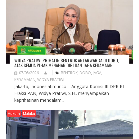
T
I
O
N
WIDYA PRATIWI PRIHATIN BENTROK ANTARWARGA DI DOBO,
AJAK SEMUA PIHAK MENAHAN DIRI DAN JAGA KEDAMAIAN
07/08/2026
BENTROK
,
DOBO
,
JAGA
,
KEDAMAIAN
,
WIDYA PRATIWI
Jakarta, indonesiatimur.co – Anggota Komisi III DPR RI
Fraksi PAN, Widya Pratiwi, S.H., menyampaikan
keprihatinan mendalam...
Hukum
Maluku