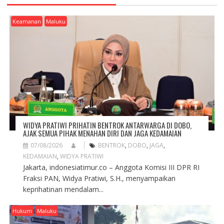
I
G
Keamanan
Maluku
A
T
I
O
N
WIDYA PRATIWI PRIHATIN BENTROK ANTARWARGA DI DOBO,
AJAK SEMUA PIHAK MENAHAN DIRI DAN JAGA KEDAMAIAN
07/08/2026
BENTROK
,
DOBO
,
JAGA
,
KEDAMAIAN
,
WIDYA PRATIWI
Jakarta, indonesiatimur.co – Anggota Komisi III DPR RI
Fraksi PAN, Widya Pratiwi, S.H., menyampaikan
keprihatinan mendalam...
Hukum
Maluku