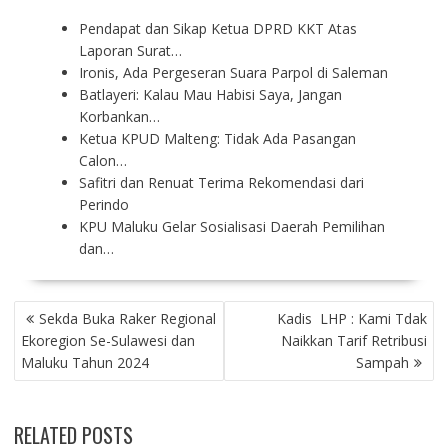
Pendapat dan Sikap Ketua DPRD KKT Atas
Laporan Surat…
Ironis, Ada Pergeseran Suara Parpol di Saleman
Batlayeri: Kalau Mau Habisi Saya, Jangan
Korbankan…
Ketua KPUD Malteng: Tidak Ada Pasangan
Calon…
Safitri dan Renuat Terima Rekomendasi dari
Perindo
KPU Maluku Gelar Sosialisasi Daerah Pemilihan
dan…
P
Sekda Buka Raker Regional
Kadis LHP : Kami Tdak
O
Ekoregion Se-Sulawesi dan
Naikkan Tarif Retribusi
S
Maluku Tahun 2024
Sampah
T
N
A
RELATED POSTS
V