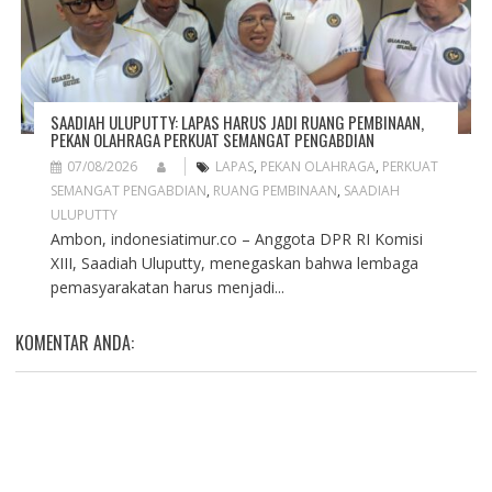
SAADIAH ULUPUTTY: LAPAS HARUS JADI RUANG PEMBINAAN,
PEKAN OLAHRAGA PERKUAT SEMANGAT PENGABDIAN
07/08/2026
LAPAS
,
PEKAN OLAHRAGA
,
PERKUAT
SEMANGAT PENGABDIAN
,
RUANG PEMBINAAN
,
SAADIAH
ULUPUTTY
Ambon, indonesiatimur.co – Anggota DPR RI Komisi
XIII, Saadiah Uluputty, menegaskan bahwa lembaga
pemasyarakatan harus menjadi...
KOMENTAR ANDA: