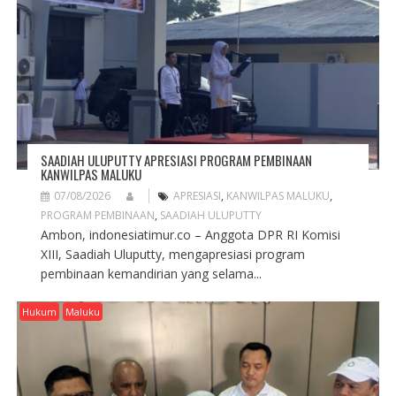
SAADIAH ULUPUTTY APRESIASI PROGRAM PEMBINAAN
KANWILPAS MALUKU
07/08/2026
APRESIASI
,
KANWILPAS MALUKU
,
PROGRAM PEMBINAAN
,
SAADIAH ULUPUTTY
Ambon, indonesiatimur.co – Anggota DPR RI Komisi
XIII, Saadiah Uluputty, mengapresiasi program
pembinaan kemandirian yang selama...
Hukum
Maluku