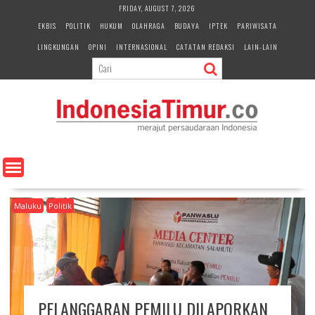
S
FRIDAY, AUGUST 7, 2026
k
EKBIS
POLITIK
HUKUM
OLAHRAGA
BUDAYA
IPTEK
PARIWISATA
i
LINGKUNGAN
OPINI
INTERNASIONAL
CATATAN REDAKSI
LAIN-LAIN
p
t
o
c
o
n
t
e
n
t
Maluku
Politik
PELANGGARAN PEMILU DILAPORKAN