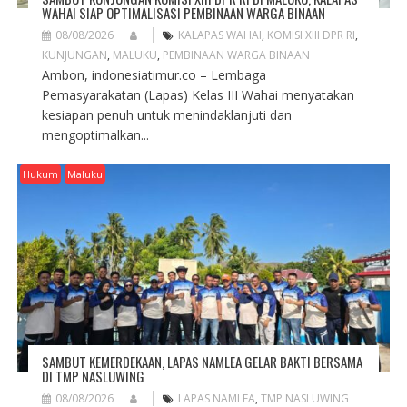
WAHAI SIAP OPTIMALISASI PEMBINAAN WARGA BINAAN
08/08/2026
KALAPAS WAHAI
,
KOMISI XIII DPR RI
,
KUNJUNGAN
,
MALUKU
,
PEMBINAAN WARGA BINAAN
Ambon, indonesiatimur.co – Lembaga
Pemasyarakatan (Lapas) Kelas III Wahai menyatakan
kesiapan penuh untuk menindaklanjuti dan
mengoptimalkan...
Hukum
Maluku
SAMBUT KEMERDEKAAN, LAPAS NAMLEA GELAR BAKTI BERSAMA
DI TMP NASLUWING
08/08/2026
LAPAS NAMLEA
,
TMP NASLUWING