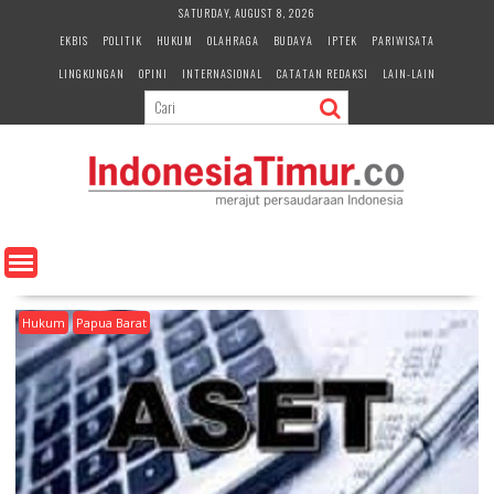
S
SATURDAY, AUGUST 8, 2026
k
EKBIS
POLITIK
HUKUM
OLAHRAGA
BUDAYA
IPTEK
PARIWISATA
i
LINGKUNGAN
OPINI
INTERNASIONAL
CATATAN REDAKSI
LAIN-LAIN
p
t
o
c
o
n
t
e
n
t
Hukum
Papua Barat