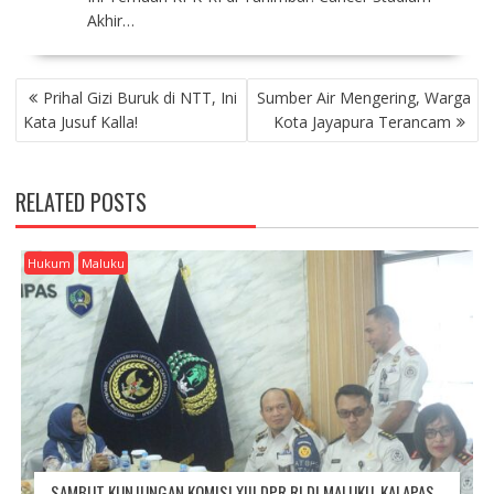
Akhir…
P
Prihal Gizi Buruk di NTT, Ini
Sumber Air Mengering, Warga
O
Kata Jusuf Kalla!
Kota Jayapura Terancam
S
T
N
RELATED POSTS
A
V
I
Hukum
Maluku
G
A
T
I
O
N
SAMBUT KUNJUNGAN KOMISI XIII DPR RI DI MALUKU, KALAPAS