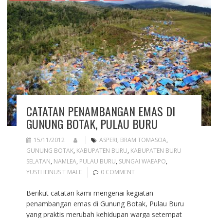
CATATAN PENAMBANGAN EMAS DI
GUNUNG BOTAK, PULAU BURU
15/11/2012
ASPERI
,
BRAM TOMASOA
,
GUNUNG BOTAK
,
KABUPATEN BURU
,
KABUPATEN BURU
SELATAN
,
NAMLEA
,
PULAU BURU
,
SUNGAI WAEAPO
,
YUSTHEINUS T MALE
0 COMMENT
Berikut catatan kami mengenai kegiatan
penambangan emas di Gunung Botak, Pulau Buru
yang praktis merubah kehidupan warga setempat