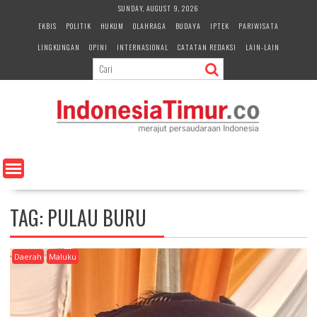
S
SUNDAY, AUGUST 9, 2026
k
EKBIS
POLITIK
HUKUM
OLAHRAGA
BUDAYA
IPTEK
PARIWISATA
i
LINGKUNGAN
OPINI
INTERNASIONAL
CATATAN REDAKSI
LAIN-LAIN
p
t
o
c
o
n
t
e
n
t
TAG:
PULAU BURU
Daerah
Maluku