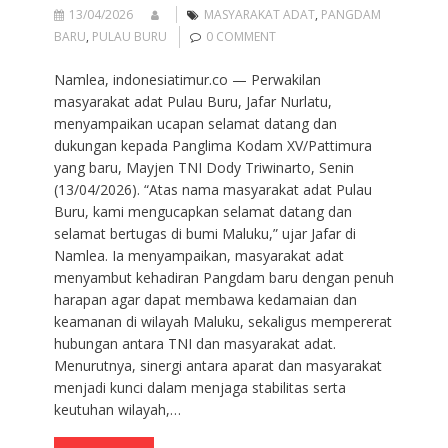
13/04/2026
MASYARAKAT ADAT
,
PANGDAM
BARU
,
PULAU BURU
0 COMMENT
Namlea, indonesiatimur.co — Perwakilan
masyarakat adat Pulau Buru, Jafar Nurlatu,
menyampaikan ucapan selamat datang dan
dukungan kepada Panglima Kodam XV/Pattimura
yang baru, Mayjen TNI Dody Triwinarto, Senin
(13/04/2026). “Atas nama masyarakat adat Pulau
Buru, kami mengucapkan selamat datang dan
selamat bertugas di bumi Maluku,” ujar Jafar di
Namlea. Ia menyampaikan, masyarakat adat
menyambut kehadiran Pangdam baru dengan penuh
harapan agar dapat membawa kedamaian dan
keamanan di wilayah Maluku, sekaligus mempererat
hubungan antara TNI dan masyarakat adat.
Menurutnya, sinergi antara aparat dan masyarakat
menjadi kunci dalam menjaga stabilitas serta
keutuhan wilayah,…