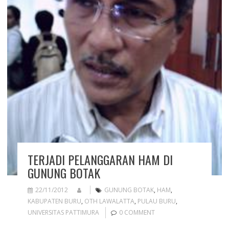
TERJADI PELANGGARAN HAM DI
GUNUNG BOTAK
22/11/2012
GUNUNG BOTAK
,
HAM
,
KABUPATEN BURU
,
OTH LAWALATTA
,
PULAU BURU
,
UNIVERSITAS PATTIMURA
0 COMMENT