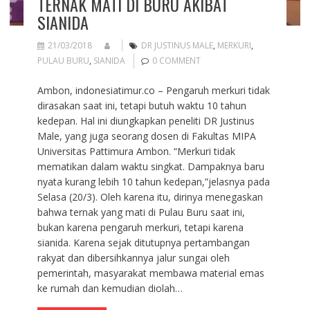
TERNAK MATI DI BURU AKIBAT
SIANIDA
21/03/2018
DR JUSTINUS MALE
,
MERKURI
,
PULAU BURU
,
SIANIDA
0 COMMENT
Ambon, indonesiatimur.co – Pengaruh merkuri tidak
dirasakan saat ini, tetapi butuh waktu 10 tahun
kedepan. Hal ini diungkapkan peneliti DR Justinus
Male, yang juga seorang dosen di Fakultas MIPA
Universitas Pattimura Ambon. “Merkuri tidak
mematikan dalam waktu singkat. Dampaknya baru
nyata kurang lebih 10 tahun kedepan,”jelasnya pada
Selasa (20/3). Oleh karena itu, dirinya menegaskan
bahwa ternak yang mati di Pulau Buru saat ini,
bukan karena pengaruh merkuri, tetapi karena
sianida. Karena sejak ditutupnya pertambangan
rakyat dan dibersihkannya jalur sungai oleh
pemerintah, masyarakat membawa material emas
ke rumah dan kemudian diolah…