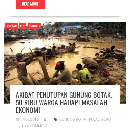
READ MORE
Daerah
Hot
Maluku
AKIBAT PENUTUPAN GUNUNG BOTAK,
50 RIBU WARGA HADAPI MASALAH
EKONOMI
17/06/2016
GUNUNG BOTAK
,
PULAU BURU
0 COMMENT