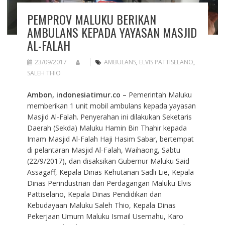
PEMPROV MALUKU BERIKAN
AMBULANS KEPADA YAYASAN MASJID
AL-FALAH
23/09/2017
AMBULANS
,
ELVIS PATTISELANO
,
SALEH THIO
Ambon, indonesiatimur.co
– Pemerintah Maluku
memberikan 1 unit mobil ambulans kepada yayasan
Masjid Al-Falah. Penyerahan ini dilakukan Seketaris
Daerah (Sekda) Maluku Hamin Bin Thahir kepada
Imam Masjid Al-Falah Haji Hasim Sabar, bertempat
di pelantaran Masjid Al-Falah, Waihaong, Sabtu
(22/9/2017), dan disaksikan Gubernur Maluku Said
Assagaff, Kepala Dinas Kehutanan Sadli Lie, Kepala
Dinas Perindustrian dan Perdagangan Maluku Elvis
Pattiselano, Kepala Dinas Pendidikan dan
Kebudayaan Maluku Saleh Thio, Kepala Dinas
Pekerjaan Umum Maluku Ismail Usemahu, Karo