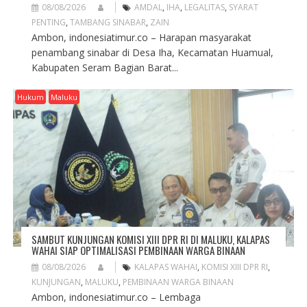
08/08/2026
AMDAL
,
IHA
,
LEGALITAS
,
SYARAT
PENTING
,
TAMBANG SINABAR
,
ZAIN
Ambon, indonesiatimur.co – Harapan masyarakat
penambang sinabar di Desa Iha, Kecamatan Huamual,
Kabupaten Seram Bagian Barat...
Hukum
Maluku
SAMBUT KUNJUNGAN KOMISI XIII DPR RI DI MALUKU, KALAPAS
WAHAI SIAP OPTIMALISASI PEMBINAAN WARGA BINAAN
08/08/2026
KALAPAS WAHAI
,
KOMISI XIII DPR RI
,
KUNJUNGAN
,
MALUKU
,
PEMBINAAN WARGA BINAAN
Ambon, indonesiatimur.co – Lembaga