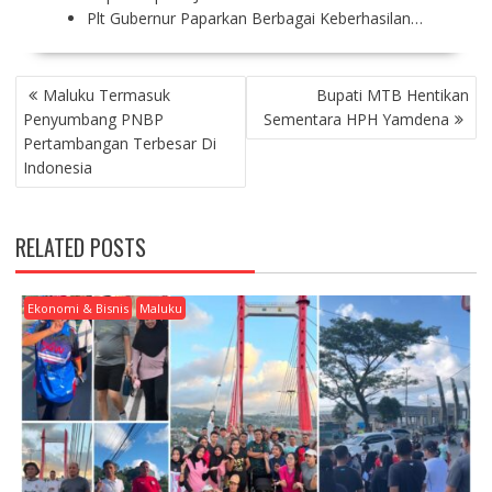
Plt Gubernur Paparkan Berbagai Keberhasilan…
P
Maluku Termasuk
Bupati MTB Hentikan
O
Penyumbang PNBP
Sementara HPH Yamdena
S
Pertambangan Terbesar Di
T
Indonesia
N
A
V
RELATED POSTS
I
G
A
Ekonomi & Bisnis
Maluku
T
I
O
N