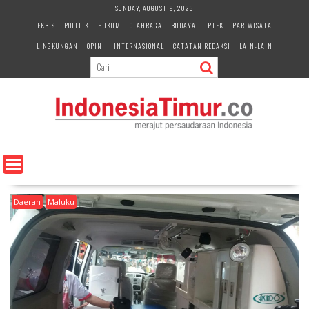
S
SUNDAY, AUGUST 9, 2026
k
EKBIS
POLITIK
HUKUM
OLAHRAGA
BUDAYA
IPTEK
PARIWISATA
i
LINGKUNGAN
OPINI
INTERNASIONAL
CATATAN REDAKSI
LAIN-LAIN
p
t
o
c
o
n
t
e
n
t
Daerah
Maluku