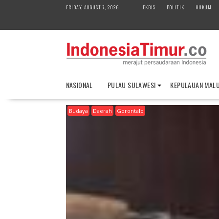
S
FRIDAY, AUGUST 7, 2026
EKBIS
POLITIK
HUKUM
k
i
p
t
o
c
o
NASIONAL
PULAU SULAWESI
KEPULAUAN MAL
n
t
Budaya
Daerah
Gorontalo
e
n
t