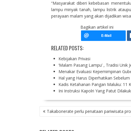
“Masyarakat diberi kebebasan menentuk
lampu minyak tanah, lampu listrik ata
perayaan malam yang akan dijadikan wisata
Bagikan artikel ini
RELATED POSTS:
Kebijakan Privasi
‘Malam Pasang Lampu’ , Tradisi Unik 
Menakar Evaluasi Kepemimpinan Gub
Hal yang Harus Diperhatikan Sebelu
Kadis Ketahanan Pangan Maluku: 11
Ini Instruksi Kapolri Yang Patut Dila
P
Takabonerate perlu penataan pariwisata pro
O
S
T