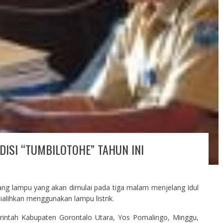
DISI “TUMBILOTOHE” TAHUN INI
ng lampu yang akan dimulai pada tiga malam menjelang Idul
dialihkan menggunakan lampu listrik.
rintah Kabupaten Gorontalo Utara, Yos Pomalingo, Minggu,