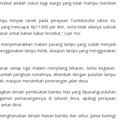
ersebut adalah solusi bagi warga yang tidak mampu membeli
mpu minyak tanah pada perayaan Tumbilotohe tahun ini,
ang mencapai Rp11.000 per liter, serta tidak adanya subsidi
sar untuk bahan bakar tersebut,” Ujar Yos.
i menyemarakkan malam pasang lampu yang sudah menjadi
 menggunakan lampu listrik, ataupun lampu yang menggunakan
rak setiap tiga malam menjelang lebaran, berisi kegiatan
jumlah penghuni rumahnya, ditambah dengan puluhan lampu
h, maupun menambah penerangan jalan desa.
gikan desain pembuatan bambu hias yang dipasangi puluhan
gaman pemasangannya di seluruh desa, apalagi perayaan
antar desa.
 mengharuskan desain hiasan bambu dan arkus (janur kuning)