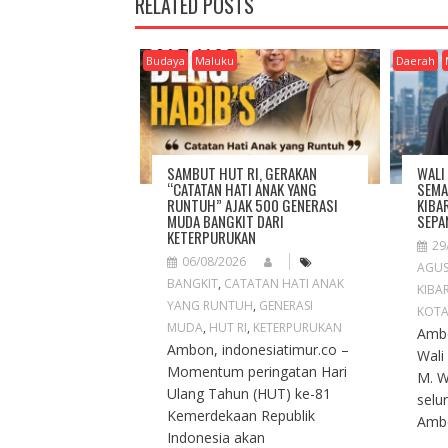
RELATED POSTS
N
A
V
Budaya
Maluku
Daerah
I
G
A
T
I
SAMBUT HUT RI, GERAKAN
WALI
O
“CATATAN HATI ANAK YANG
SEMA
RUNTUH” AJAK 500 GENERASI
KIBA
N
MUDA BANGKIT DARI
SEPA
KETERPURUKAN
29
06/08/2026
AGU
BANGKIT
,
CATATAN HATI ANAK
KIBA
YANG RUNTUH
,
GENERASI
KOT
MUDA
,
HUT RI
,
KETERPURUKAN
Ambo
Ambon, indonesiatimur.co –
Wali
Momentum peringatan Hari
M. 
Ulang Tahun (HUT) ke-81
selu
Kemerdekaan Republik
Ambo
Indonesia akan