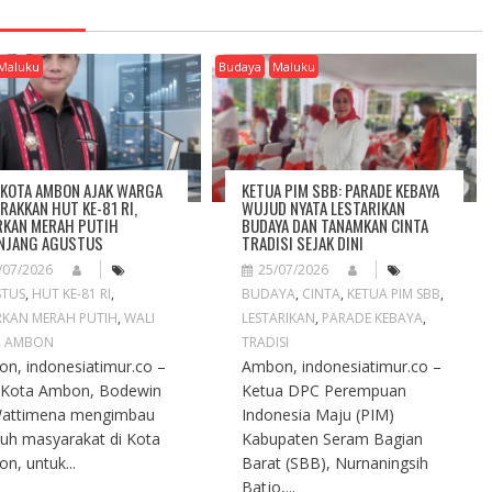
Maluku
Budaya
Maluku
 KOTA AMBON AJAK WARGA
KETUA PIM SBB: PARADE KEBAYA
RAKKAN HUT KE-81 RI,
WUJUD NYATA LESTARIKAN
RKAN MERAH PUTIH
BUDAYA DAN TANAMKAN CINTA
NJANG AGUSTUS
TRADISI SEJAK DINI
/07/2026
25/07/2026
STUS
,
HUT KE-81 RI
,
BUDAYA
,
CINTA
,
KETUA PIM SBB
,
RKAN MERAH PUTIH
,
WALI
LESTARIKAN
,
PARADE KEBAYA
,
A AMBON
TRADISI
n, indonesiatimur.co –
Ambon, indonesiatimur.co –
 Kota Ambon, Bodewin
Ketua DPC Perempuan
Wattimena mengimbau
Indonesia Maju (PIM)
ruh masyarakat di Kota
Kabupaten Seram Bagian
n, untuk...
Barat (SBB), Nurnaningsih
Batjo,...