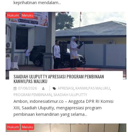
keprihatinan mendalam...
Hukum
Maluku
SAADIAH ULUPUTTY APRESIASI PROGRAM PEMBINAAN
KANWILPAS MALUKU
07/08/2026
APRESIASI
,
KANWILPAS MALUKU
,
PROGRAM PEMBINAAN
,
SAADIAH ULUPUTTY
Ambon, indonesiatimur.co – Anggota DPR RI Komisi
XIII, Saadiah Uluputty, mengapresiasi program
pembinaan kemandirian yang selama...
Hukum
Maluku