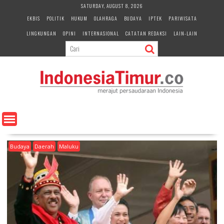
S
SATURDAY, AUGUST 8, 2026
k
EKBIS
POLITIK
HUKUM
OLAHRAGA
BUDAYA
IPTEK
PARIWISATA
i
LINGKUNGAN
OPINI
INTERNASIONAL
CATATAN REDAKSI
LAIN-LAIN
p
t
o
c
o
n
t
e
n
t
Budaya
Daerah
Maluku