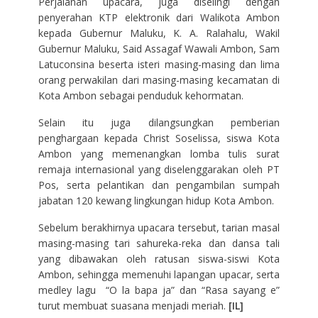
Perjalanan upacara, juga diselingi dengan
penyerahan KTP elektronik dari Walikota Ambon
kepada Gubernur Maluku, K. A. Ralahalu, Wakil
Gubernur Maluku, Said Assagaf Wawali Ambon, Sam
Latuconsina beserta isteri masing-masing dan lima
orang perwakilan dari masing-masing kecamatan di
Kota Ambon sebagai penduduk kehormatan.
Selain itu juga dilangsungkan pemberian
penghargaan kepada Christ Soselissa, siswa Kota
Ambon yang memenangkan lomba tulis surat
remaja internasional yang diselenggarakan oleh PT
Pos, serta pelantikan dan pengambilan sumpah
jabatan 120 kewang lingkungan hidup Kota Ambon.
Sebelum berakhirnya upacara tersebut, tarian masal
masing-masing tari sahureka-reka dan dansa tali
yang dibawakan oleh ratusan siswa-siswi Kota
Ambon, sehingga memenuhi lapangan upacar, serta
medley lagu “O la bapa ja” dan “Rasa sayang e”
turut membuat suasana menjadi meriah.
[IL]