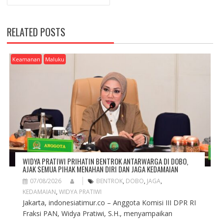
T
N
A
RELATED POSTS
V
I
G
Keamanan
Maluku
A
T
I
O
N
WIDYA PRATIWI PRIHATIN BENTROK ANTARWARGA DI DOBO,
AJAK SEMUA PIHAK MENAHAN DIRI DAN JAGA KEDAMAIAN
07/08/2026
BENTROK
,
DOBO
,
JAGA
,
KEDAMAIAN
,
WIDYA PRATIWI
Jakarta, indonesiatimur.co – Anggota Komisi III DPR RI
Fraksi PAN, Widya Pratiwi, S.H., menyampaikan