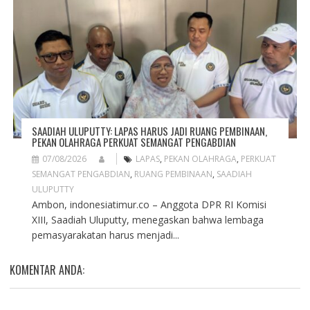
SAADIAH ULUPUTTY: LAPAS HARUS JADI RUANG PEMBINAAN,
PEKAN OLAHRAGA PERKUAT SEMANGAT PENGABDIAN
07/08/2026
LAPAS
,
PEKAN OLAHRAGA
,
PERKUAT
SEMANGAT PENGABDIAN
,
RUANG PEMBINAAN
,
SAADIAH
ULUPUTTY
Ambon, indonesiatimur.co – Anggota DPR RI Komisi
XIII, Saadiah Uluputty, menegaskan bahwa lembaga
pemasyarakatan harus menjadi...
KOMENTAR ANDA: