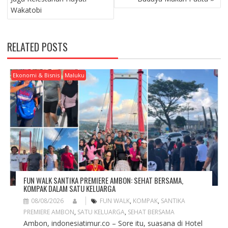
S
Wakatobi
T
N
A
RELATED POSTS
V
I
G
Ekonomi & Bisnis
Maluku
A
T
I
O
N
FUN WALK SANTIKA PREMIERE AMBON: SEHAT BERSAMA,
KOMPAK DALAM SATU KELUARGA
08/08/2026
FUN WALK
,
KOMPAK
,
SANTIKA
PREMIERE AMBON
,
SATU KELUARGA
,
SEHAT BERSAMA
Ambon, indonesiatimur.co – Sore itu, suasana di Hotel