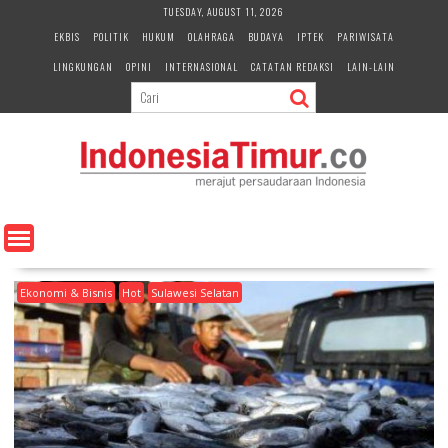
S
TUESDAY, AUGUST 11, 2026
k
EKBIS
POLITIK
HUKUM
OLAHRAGA
BUDAYA
IPTEK
PARIWISATA
i
LINGKUNGAN
OPINI
INTERNASIONAL
CATATAN REDAKSI
LAIN-LAIN
p
t
o
c
o
n
t
e
n
t
Ekonomi & Bisnis
Hot
Sulawesi Selatan