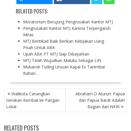
RELATED POSTS:
Moratorium Berujung Pengrusakan Kantor MTJ
Pengrusakan Kantor MTJ Karena Terpengaruh
Miras
MTJ Beritikad Baik Berikan Kebijakan Uang
Pisah Untuk ABK
Upah ABK PT MTJ Siap Dibayarkan
MTJ Telah Wujudkan Maluku Sebagai LIN
Mubarok Tuding Urusan Kapal Ex Tanimbar
Bahari…
P
Walikota Canangkan
Abraham O Atururi: Papua
O
Gerakan Kembali ke Pangan
dan Papua Barat Adalah
S
Lokal
Bagian dari NKRI
T
N
A
RELATED POSTS
V