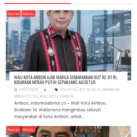
I
G
Daerah
Maluku
A
T
I
O
N
WALI KOTA AMBON AJAK WARGA SEMARAKKAN HUT KE-81 RI,
KIBARKAN MERAH PUTIH SEPANJANG AGUSTUS
29/07/2026
AGUSTUS
,
HUT KE-81 RI
,
KIBARKAN
MERAH PUTIH
,
WALI KOTA AMBON
Ambon, indonesiatimur.co – Wali Kota Ambon,
Bodewin M. Wattimena mengimbau seluruh
masyarakat di Kota Ambon, untuk...
Daerah
Maluku