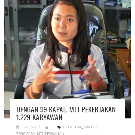
DENGAN 59 KAPAL, MTJ PEKERJAKAN
1.229 KARYAWAN
11/10/2012
KOTA TUAL
,
MALUKU
TENGGARA
,
MTJ
,
PERIKANAN