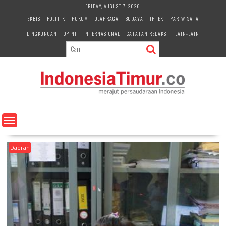
S
FRIDAY, AUGUST 7, 2026
k
EKBIS
POLITIK
HUKUM
OLAHRAGA
BUDAYA
IPTEK
PARIWISATA
i
LINGKUNGAN
OPINI
INTERNASIONAL
CATATAN REDAKSI
LAIN-LAIN
p
t
o
c
o
n
t
e
n
t
Daerah