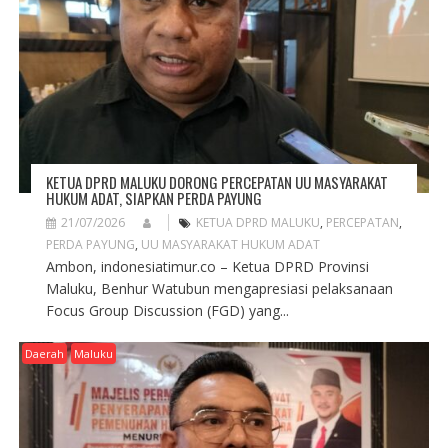
KETUA DPRD MALUKU DORONG PERCEPATAN UU MASYARAKAT
HUKUM ADAT, SIAPKAN PERDA PAYUNG
21/07/2026
KETUA DPRD MALUKU
,
PERCEPATAN
,
PERDA PAYUNG
,
UU MASYARAKAT HUKUM ADAT
Ambon, indonesiatimur.co – Ketua DPRD Provinsi
Maluku, Benhur Watubun mengapresiasi pelaksanaan
Focus Group Discussion (FGD) yang...
Daerah
Maluku