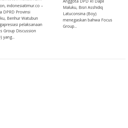
Anggota DPD RI Dapil
n, indonesiatimur.co –
Maluku, Bisri Asshidiq
a DPRD Provinsi
Latuconsina (Boy)
ku, Benhur Watubun
menegaskan bahwa Focus
apresiasi pelaksanaan
Group...
s Group Discussion
) yang...