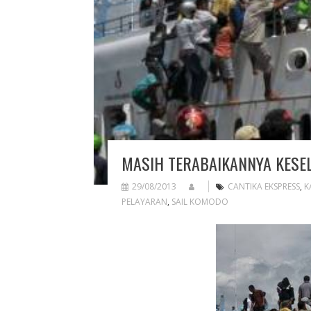
MASIH TERABAIKANNYA KESE
29/08/2013
CANTIKA EKSPRESS
,
K
PELAYARAN
,
SAIL KOMODO