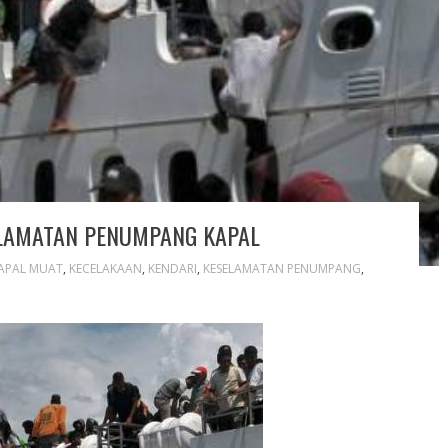
LAMATAN PENUMPANG KAPAL
APAL MUAT
,
KECELAKAAN
,
KENDARI
,
KESELAMATAN PENUMPANG
,