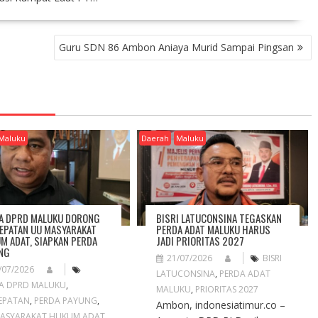
Guru SDN 86 Ambon Aniaya Murid Sampai Pingsan
Maluku
Daerah
Maluku
A DPRD MALUKU DORONG
BISRI LATUCONSINA TEGASKAN
EPATAN UU MASYARAKAT
PERDA ADAT MALUKU HARUS
M ADAT, SIAPKAN PERDA
JADI PRIORITAS 2027
NG
21/07/2026
BISRI
/07/2026
LATUCONSINA
,
PERDA ADAT
A DPRD MALUKU
,
MALUKU
,
PRIORITAS 2027
EPATAN
,
PERDA PAYUNG
,
Ambon, indonesiatimur.co –
ASYARAKAT HUKUM ADAT