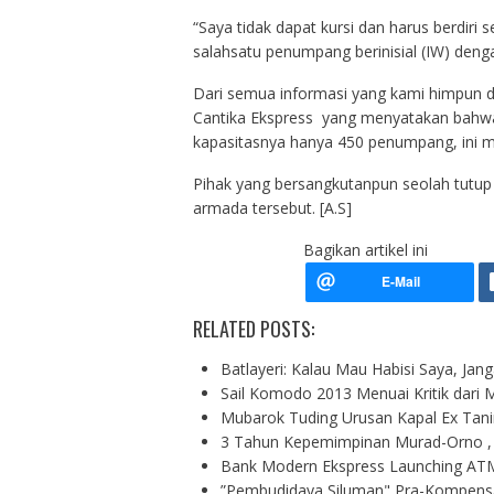
“Saya tidak dapat kursi dan harus berdiri
salahsatu penumpang berinisial (IW) denga
Dari semua informasi yang kami himpun 
Cantika Ekspress yang menyatakan bahwa pa
kapasitasnya hanya 450 penumpang, ini m
Pihak yang bersangkutanpun seolah tutup 
armada tersebut. [A.S]
Bagikan artikel ini
RELATED POSTS:
Batlayeri: Kalau Mau Habisi Saya, Ja
Sail Komodo 2013 Menuai Kritik dari 
Mubarok Tuding Urusan Kapal Ex Tan
3 Tahun Kepemimpinan Murad-Orno ,
Bank Modern Ekspress Launching ATM
”Pembudidaya Siluman" Pra-Kompens