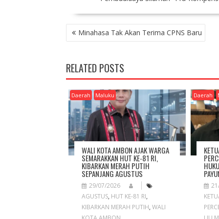
P
Minahasa Tak Akan Terima CPNS Baru
O
S
T
RELATED POSTS
N
A
V
Daerah
Maluku
Daerah
I
G
A
T
I
WALI KOTA AMBON AJAK WARGA
KETU
O
SEMARAKKAN HUT KE-81 RI,
PERC
KIBARKAN MERAH PUTIH
HUKU
N
SEPANJANG AGUSTUS
PAYU
29/07/2026
21
AGUSTUS
,
HUT KE-81 RI
,
KETU
KIBARKAN MERAH PUTIH
,
WALI
PERC
KOTA AMBON
UU M