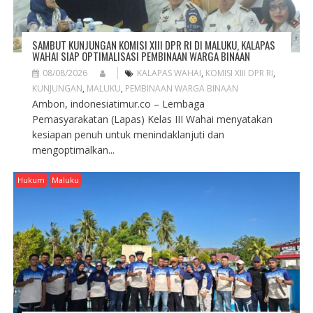
SAMBUT KUNJUNGAN KOMISI XIII DPR RI DI MALUKU, KALAPAS
WAHAI SIAP OPTIMALISASI PEMBINAAN WARGA BINAAN
08/08/2026
KALAPAS WAHAI
,
KOMISI XIII DPR RI
,
KUNJUNGAN
,
MALUKU
,
PEMBINAAN WARGA BINAAN
Ambon, indonesiatimur.co – Lembaga
Pemasyarakatan (Lapas) Kelas III Wahai menyatakan
kesiapan penuh untuk menindaklanjuti dan
mengoptimalkan...
Hukum
Maluku