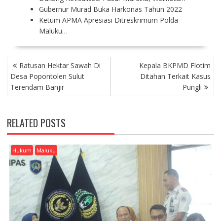
Gubernur Murad Buka Harkonas Tahun 2022
Ketum APMA Apresiasi Ditreskrimum Polda
Maluku…
P
Ratusan Hektar Sawah Di
Kepala BKPMD Flotim
O
Desa Popontolen Sulut
Ditahan Terkait Kasus
S
Terendam Banjir
Pungli
T
N
A
RELATED POSTS
V
I
G
Hukum
Maluku
A
T
I
O
N