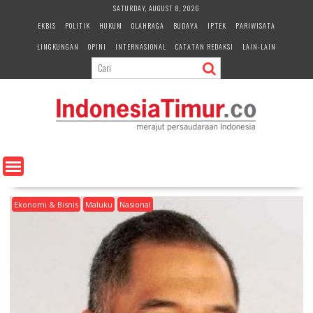
S
SATURDAY, AUGUST 8, 2026
k
EKBIS
POLITIK
HUKUM
OLAHRAGA
BUDAYA
IPTEK
PARIWISATA
i
LINGKUNGAN
OPINI
INTERNASIONAL
CATATAN REDAKSI
LAIN-LAIN
p
t
o
c
o
n
t
e
n
t
Ekonomi & Bisnis
Maluku
Nasional