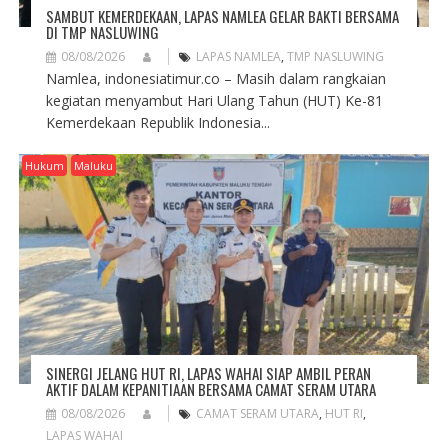
SAMBUT KEMERDEKAAN, LAPAS NAMLEA GELAR BAKTI BERSAMA
DI TMP NASLUWING
08/08/2026
LAPAS NAMLEA
,
TMP NASLUWING
Namlea, indonesiatimur.co – Masih dalam rangkaian
kegiatan menyambut Hari Ulang Tahun (HUT) Ke-81
Kemerdekaan Republik Indonesia...
Hukum
Maluku
SINERGI JELANG HUT RI, LAPAS WAHAI SIAP AMBIL PERAN
AKTIF DALAM KEPANITIAAN BERSAMA CAMAT SERAM UTARA
08/08/2026
CAMAT SERAM UTARA
,
HUT RI
,
LAPAS WAHAI