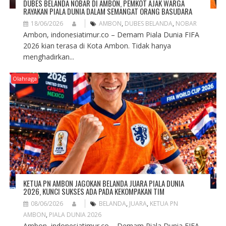
DUBES BELANDA NOBAR DI AMBON, PEMKOT AJAK WARGA
RAYAKAN PIALA DUNIA DALAM SEMANGAT ORANG BASUDARA
18/06/2026
AMBON
,
DUBES BELANDA
,
NOBAR
Ambon, indonesiatimur.co – Demam Piala Dunia FIFA
2026 kian terasa di Kota Ambon. Tidak hanya
menghadirkan...
Olahraga
KETUA PN AMBON JAGOKAN BELANDA JUARA PIALA DUNIA
2026, KUNCI SUKSES ADA PADA KEKOMPAKAN TIM
08/06/2026
BELANDA
,
JUARA
,
KETUA PN
AMBON
,
PIALA DUNIA 2026
Ambon, indonesiatimur.co – Demam Piala Dunia FIFA