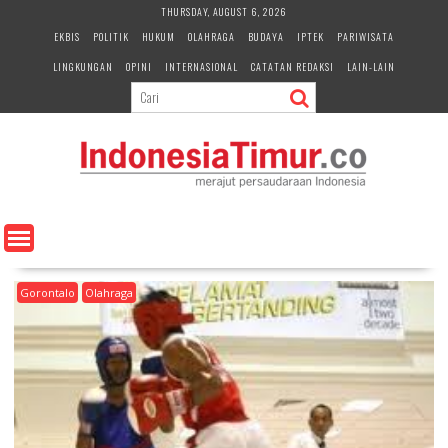
S
THURSDAY, AUGUST 6, 2026
k
EKBIS
POLITIK
HUKUM
OLAHRAGA
BUDAYA
IPTEK
PARIWISATA
i
LINGKUNGAN
OPINI
INTERNASIONAL
CATATAN REDAKSI
LAIN-LAIN
p
t
o
c
o
n
t
e
n
t
Gorontalo
Olahraga