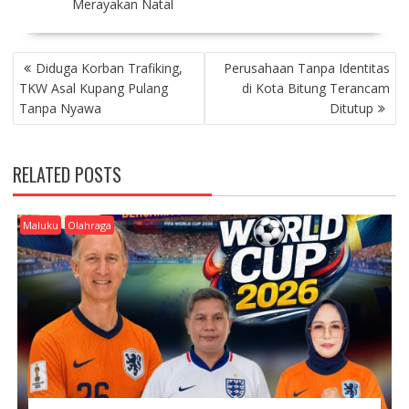
Merayakan Natal
P
Diduga Korban Trafiking,
Perusahaan Tanpa Identitas
O
TKW Asal Kupang Pulang
di Kota Bitung Terancam
S
Tanpa Nyawa
Ditutup
T
N
A
RELATED POSTS
V
I
G
Maluku
Olahraga
A
T
I
O
N