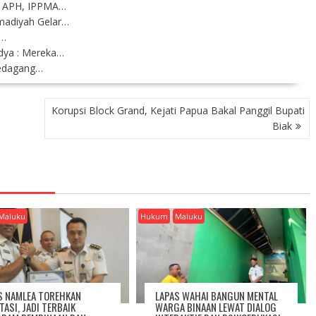
n APH, IPPMA…
madiyah Gelar…
a…
dya : Mereka…
Pedagang…
Korupsi Block Grand, Kejati Papua Bakal Panggil Bupati
Biak
Maluku
Hukum
Maluku
S NAMLEA TOREHKAN
LAPAS WAHAI BANGUN MENTAL
TASI, JADI TERBAIK
WARGA BINAAN LEWAT DIALOG