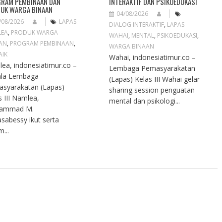
RAM PEMBINAAN DAN
INTERAKTIF DAN PSIKOEDUKASI
UK WARGA BINAAN
04/08/2026
/08/2026
LAPAS
DIALOG INTERAKTIF
,
LAPAS
LEA
,
PRODUK WARGA
WAHAI
,
MENTAL
,
PSIKOEDUKASI
,
AN
,
PROGRAM PEMBINAAN
,
WARGA BINAAN
AIK
Wahai, indonesiatimur.co –
ea, indonesiatimur.co –
Lembaga Pemasyarakatan
ala Lembaga
(Lapas) Kelas III Wahai gelar
syarakatan (Lapas)
sharing session penguatan
s III Namlea,
mental dan psikologi...
ammad M.
sabessy ikut serta
...