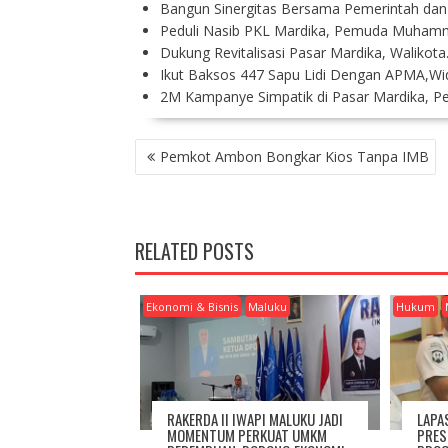
Bangun Sinergitas Bersama Pemerintah da
Peduli Nasib PKL Mardika, Pemuda Muham
Dukung Revitalisasi Pasar Mardika, Walikot
Ikut Baksos 447 Sapu Lidi Dengan APMA,Wi
2M Kampanye Simpatik di Pasar Mardika, 
P
Pemkot Ambon Bongkar Kios Tanpa IMB
O
S
T
N
RELATED POSTS
A
V
I
Ekonomi & Bisnis
Maluku
Hukum
G
A
T
I
O
RAKERDA II IWAPI MALUKU JADI
LAPA
N
MOMENTUM PERKUAT UMKM
PRES