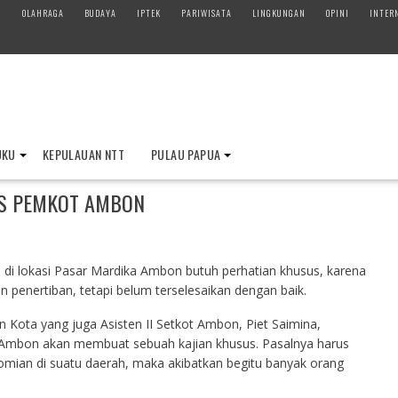
M
OLAHRAGA
BUDAYA
IPTEK
PARIWISATA
LINGKUNGAN
OPINI
INTER
UKU
KEPULAUAN NTT
PULAU PAPUA
US PEMKOT AMBON
di lokasi Pasar Mardika Ambon butuh perhatian khusus, karena
n penertiban, tetapi belum terselesaikan dengan baik.
n Kota yang juga Asisten II Setkot Ambon, Piet Saimina,
mbon akan membuat sebuah kajian khusus. Pasalnya harus
omian di suatu daerah, maka akibatkan begitu banyak orang