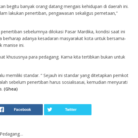
kan begitu banyak orang datang mengais kehidupan di daerah ini.
 dalam lakukan penertiban, pengawasan sekaligus pemetaan,”
nertiban sebelumnya dilokasi Pasar Mardika, kondisi saat ini
ya berharap adanya kesadaran masyarakat kota untuk bersama-
 manise ini.
at khususnya para pedagang. Karna kita tertibkan bukan untuk
lu memiliki standar. “ Sejauh ini standar yang ditetapkan pemkot
alah sebelum penertiban harus sosialisasai, kemudian menyurati
a.
(Ghea)
n Pedagang…