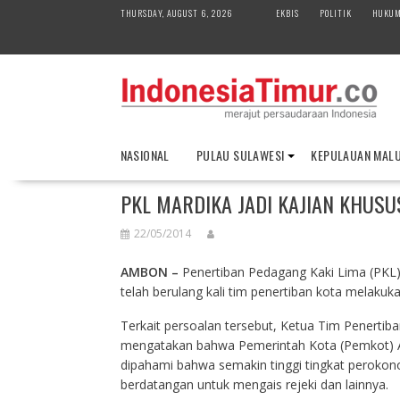
S
THURSDAY, AUGUST 6, 2026
EKBIS
POLITIK
HUKU
k
i
p
t
o
c
o
NASIONAL
PULAU SULAWESI
KEPULAUAN MAL
n
t
PKL MARDIKA JADI KAJIAN KHUS
e
n
22/05/2014
t
AMBON
–
Penertiban Pedagang Kaki Lima (PKL) 
telah berulang kali tim penertiban kota melakuka
Terkait persoalan tersebut, Ketua Tim Penertiba
mengatakan bahwa Pemerintah Kota (Pemkot) A
dipahami bahwa semakin tinggi tingkat perokon
berdatangan untuk mengais rejeki dan lainnya.