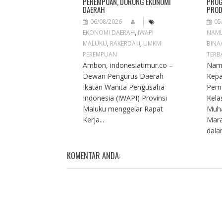
PEREMPUAN, DORONG EKONOMI
PROG
DAERAH
PROD
06/08/2026
05
EKONOMI DAERAH
,
IWAPI
NAM
MALUKU
,
RAKERDA II
,
UMKM
BINA
PEREMPUAN
TERB
Ambon, indonesiatimur.co –
Naml
Dewan Pengurus Daerah
Kep
Ikatan Wanita Pengusaha
Pema
Indonesia (IWAPI) Provinsi
Kela
Maluku menggelar Rapat
Muh
Kerja...
Mara
dalam
KOMENTAR ANDA: