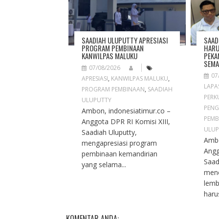
A
T
I
O
SAADIAH ULUPUTTY APRESIASI
SAAD
N
PROGRAM PEMBINAAN
HARU
KANWILPAS MALUKU
PEKA
SEMA
07/08/2026
07
APRESIASI
,
KANWILPAS MALUKU
,
LAPA
PROGRAM PEMBINAAN
,
SAADIAH
PERK
ULUPUTTY
PENG
Ambon, indonesiatimur.co –
PEMB
Anggota DPR RI Komisi XIII,
ULUP
Saadiah Uluputty,
Ambo
mengapresiasi program
Angg
pembinaan kemandirian
Saad
yang selama...
men
lemb
haru
KOMENTAR ANDA: