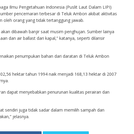
baga Ilmu Pengetahuan Indonesia (Puslit Laut Dalam LIPI)
mber pencemaran terbesar di Teluk Ambon akibat aktivitas
n oleh orang yang tidak tertanggung jawab.
 akan dibawah banjir saat musim penghujan. Sumber lainya
 dan air ballast dari kapal,” katanya, seperti dilansir
kenaikan penumpukan bahan dari daratan di Teluk Ambon
102,56 hektar tahun 1994 naik menjadi 168,13 hektar di 2007
rnya.
ran dapat menyebabkan penurunan kualitas perairan dan
kat sendiri juga tidak sadar dalam memilih sampah dan
kan,” jelasnya.