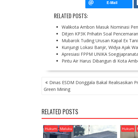
RELATED POSTS:
Walikota Ambon Masuk Nominasi Pene
Ditjen KP3K Prihatin Soal Pencemara
Mubarok Tuding Urusan Kapal Ex Tan
Kunjungi Lokasi Banjir, Widya Ajak W
Apresiasi FPPM UNIKA Soegijapranat
Pintu Air Harus Dibangun di Kota Am
P
Dinas ESDM Donggala Bakal Realisasikan 
O
Green Mining
S
T
N
RELATED POSTS
A
V
I
Hukum
Maluku
Hukum
G