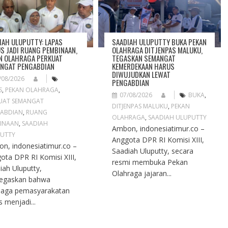
IAH ULUPUTTY: LAPAS
SAADIAH ULUPUTTY BUKA PEKAN
S JADI RUANG PEMBINAAN,
OLAHRAGA DITJENPAS MALUKU,
N OLAHRAGA PERKUAT
TEGASKAN SEMANGAT
NGAT PENGABDIAN
KEMERDEKAAN HARUS
DIWUJUDKAN LEWAT
/08/2026
PENGABDIAN
S
,
PEKAN OLAHRAGA
,
07/08/2026
BUKA
,
UAT SEMANGAT
DITJENPAS MALUKU
,
PEKAN
ABDIAN
,
RUANG
OLAHRAGA
,
SAADIAH ULUPUTTY
INAAN
,
SAADIAH
Ambon, indonesiatimur.co –
UTTY
Anggota DPR RI Komisi XIII,
n, indonesiatimur.co –
Saadiah Uluputty, secara
ota DPR RI Komisi XIII,
resmi membuka Pekan
iah Uluputty,
Olahraga jajaran...
egaskan bahwa
aga pemasyarakatan
s menjadi...