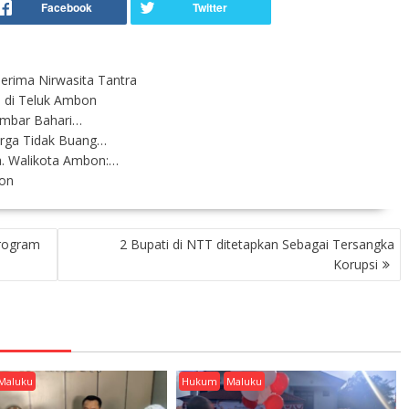
rima Nirwasita Tantra
n di Teluk Ambon
imbar Bahari…
arga Tidak Buang…
a. Walikota Ambon:…
bon
Program
2 Bupati di NTT ditetapkan Sebagai Tersangka
Korupsi
Maluku
Hukum
Maluku