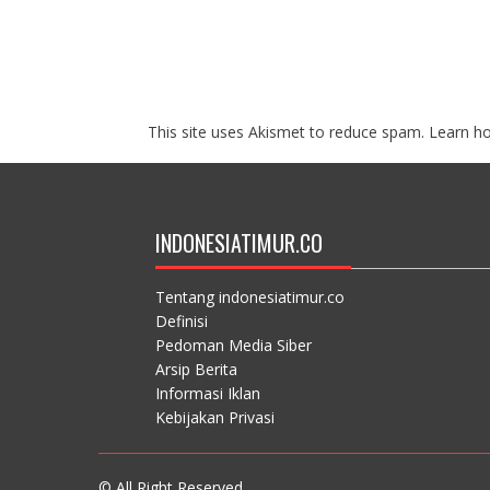
This site uses Akismet to reduce spam.
Learn h
INDONESIATIMUR.CO
Tentang indonesiatimur.co
Definisi
Pedoman Media Siber
Arsip Berita
Informasi Iklan
Kebijakan Privasi
© All Right Reserved