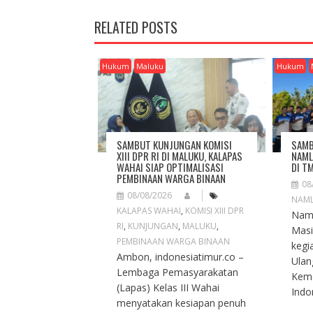
T
N
RELATED POSTS
A
V
I
Hukum
Maluku
Hukum
G
A
T
I
O
SAMBUT KUNJUNGAN KOMISI
SAMB
N
XIII DPR RI DI MALUKU, KALAPAS
NAML
WAHAI SIAP OPTIMALISASI
DI T
PEMBINAAN WARGA BINAAN
08
08/08/2026
NAM
KALAPAS WAHAI
,
KOMISI XIII DPR
Naml
RI
,
KUNJUNGAN
,
MALUKU
,
Masi
PEMBINAAN WARGA BINAAN
kegi
Ambon, indonesiatimur.co –
Ulan
Lembaga Pemasyarakatan
Keme
(Lapas) Kelas III Wahai
Indon
menyatakan kesiapan penuh