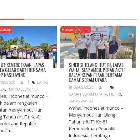
Maluku
Hukum
Maluku
UT KEMERDEKAAN, LAPAS
SINERGI JELANG HUT RI, LAPAS
EA GELAR BAKTI BERSAMA
WAHAI SIAP AMBIL PERAN AKTIF
MP NASLUWING
DALAM KEPANITIAAN BERSAMA
CAMAT SERAM UTARA
/08/2026
LAPAS
08/08/2026
LEA
,
TMP NASLUWING
CAMAT SERAM UTARA
,
HUT RI
,
ea, indonesiatimur.co –
LAPAS WAHAI
h dalam rangkaian
Wahai, indonesiatimur.co –
atan menyambut Hari
Menyambut Hari Ulang
g Tahun (HUT) Ke-81
Tahun (HUT) Ke-81
rdekaan Republik
Kemerdekaan Republik
esia...
Indonesia, Lembaga