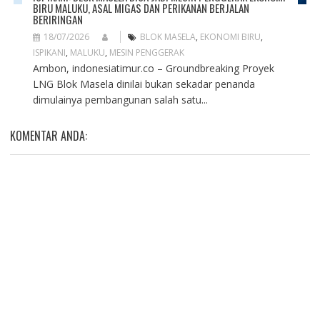
BIRU MALUKU, ASAL MIGAS DAN PERIKANAN BERJALAN
BERIRINGAN
18/07/2026
BLOK MASELA
,
EKONOMI BIRU
,
ISPIKANI
,
MALUKU
,
MESIN PENGGERAK
Ambon, indonesiatimur.co – Groundbreaking Proyek
LNG Blok Masela dinilai bukan sekadar penanda
dimulainya pembangunan salah satu...
KOMENTAR ANDA: