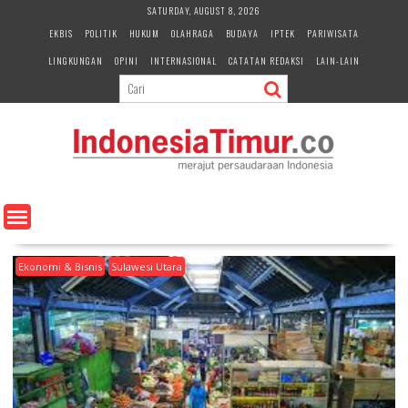
S
SATURDAY, AUGUST 8, 2026
k
EKBIS
POLITIK
HUKUM
OLAHRAGA
BUDAYA
IPTEK
PARIWISATA
i
LINGKUNGAN
OPINI
INTERNASIONAL
CATATAN REDAKSI
LAIN-LAIN
p
t
o
c
o
n
t
e
n
t
Ekonomi & Bisnis
Sulawesi Utara