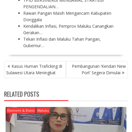
TPID BERSINERGI MENGAWAL STRATEGI
PENGENDALIAN…
Rawan Pangan Masih Mengancam Kabupaten
Donggala
Kendalikan Inflasi, Pemprov Maluku Canangkan
Gerakan…
Tekan Inflasi dan Maluku Tahan Pangan,
Gubernur…
P
Kasus Human Traficking di
Pembangunan ‘Kendari New
O
Sulawesi Utara Meningkat
Port’ Segera Dimulai
S
T
N
RELATED POSTS
A
V
I
Ekonomi & Bisnis
Maluku
G
A
T