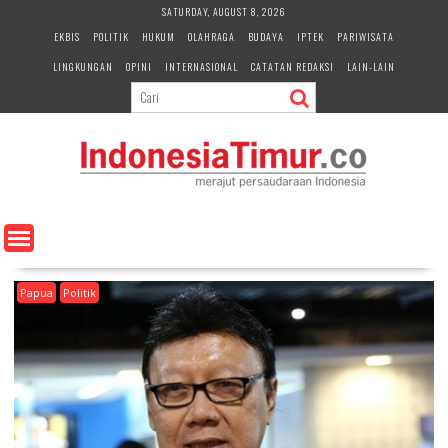
S
SATURDAY, AUGUST 8, 2026
k
EKBIS
POLITIK
HUKUM
OLAHRAGA
BUDAYA
IPTEK
PARIWISATA
i
LINGKUNGAN
OPINI
INTERNASIONAL
CATATAN REDAKSI
LAIN-LAIN
p
t
o
c
o
n
t
e
n
t
Papua
Politik