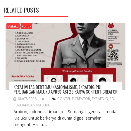
A
RELATED POSTS
V
I
G
Maluku
Politik
A
T
I
O
N
KREATIVITAS BERTEMU NASIONALISME, EKRAFDIG PDI
PERJUANGAN MALUKU APRESIASI 23 KARYA CONTENT CREATOR
08/07/2026
CONTENT CREATOR
,
EKRAFDIG
,
PDI
PERJUANGAN MALUKU
Ambon, indonesiatimur.co – Semangat generasi muda
Maluku untuk berkarya di dunia digital semakin
menguat. Hal itu...