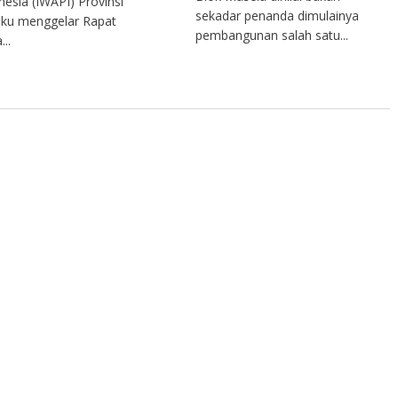
nesia (IWAPI) Provinsi
sekadar penanda dimulainya
ku menggelar Rapat
pembangunan salah satu...
...