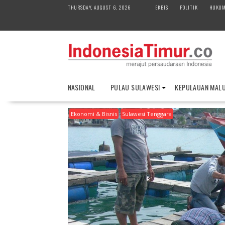
S
THURSDAY, AUGUST 6, 2026
EKBIS
POLITIK
HUKU
k
i
p
t
o
c
o
NASIONAL
PULAU SULAWESI
KEPULAUAN MAL
n
t
Ekonomi & Bisnis
Sulawesi Tenggara
e
n
t