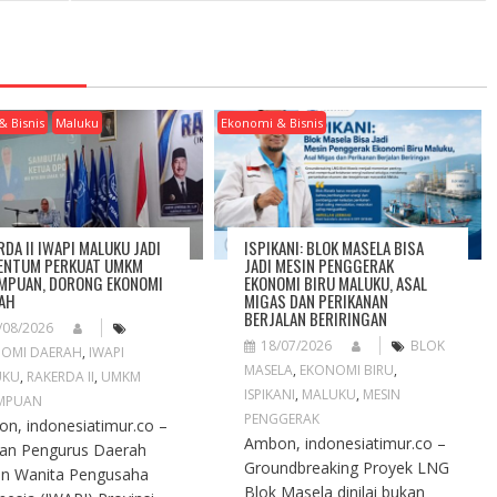
& Bisnis
Maluku
Ekonomi & Bisnis
RDA II IWAPI MALUKU JADI
ISPIKANI: BLOK MASELA BISA
NTUM PERKUAT UMKM
JADI MESIN PENGGERAK
MPUAN, DORONG EKONOMI
EKONOMI BIRU MALUKU, ASAL
AH
MIGAS DAN PERIKANAN
BERJALAN BERIRINGAN
/08/2026
18/07/2026
BLOK
OMI DAERAH
,
IWAPI
MASELA
,
EKONOMI BIRU
,
UKU
,
RAKERDA II
,
UMKM
ISPIKANI
,
MALUKU
,
MESIN
MPUAN
PENGGERAK
n, indonesiatimur.co –
Ambon, indonesiatimur.co –
an Pengurus Daerah
Groundbreaking Proyek LNG
an Wanita Pengusaha
Blok Masela dinilai bukan