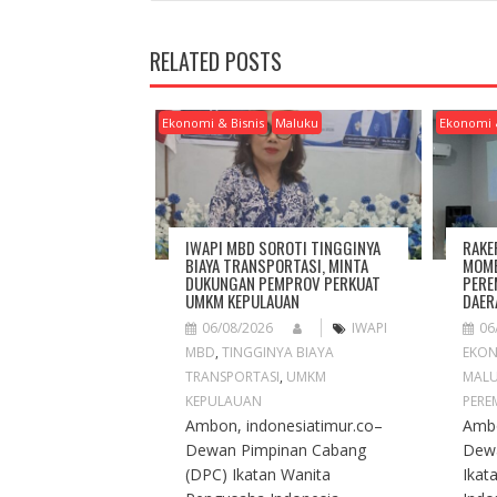
T
N
RELATED POSTS
A
V
I
Ekonomi & Bisnis
Maluku
Ekonomi 
G
A
T
I
O
IWAPI MBD SOROTI TINGGINYA
RAKE
N
BIAYA TRANSPORTASI, MINTA
MOME
DUKUNGAN PEMPROV PERKUAT
PERE
UMKM KEPULAUAN
DAER
06/08/2026
IWAPI
06
MBD
,
TINGGINYA BIAYA
EKON
TRANSPORTASI
,
UMKM
MAL
KEPULAUAN
PERE
Ambon, indonesiatimur.co–
Ambo
Dewan Pimpinan Cabang
Dew
(DPC) Ikatan Wanita
Ikat