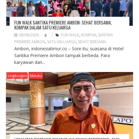
FUN WALK SANTIKA PREMIERE AMBON: SEHAT BERSAMA,
KOMPAK DALAM SATU KELUARGA
08/08/2026
FUN WALK
,
KOMPAK
,
SANTIKA
PREMIERE AMBON
,
SATU KELUARGA
,
SEHAT BERSAMA
Ambon, indonesiatimur.co – Sore itu, suasana di Hotel
Santika Premiere Ambon tampak berbeda. Para
karyawan dari...
Lingkungan
Maluku