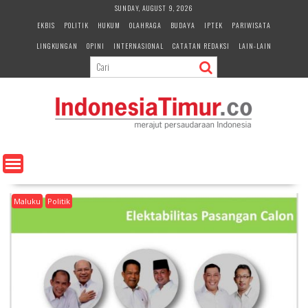
S
SUNDAY, AUGUST 9, 2026
k
EKBIS
POLITIK
HUKUM
OLAHRAGA
BUDAYA
IPTEK
PARIWISATA
i
LINGKUNGAN
OPINI
INTERNASIONAL
CATATAN REDAKSI
LAIN-LAIN
p
t
o
c
o
n
t
e
n
t
Maluku
Politik