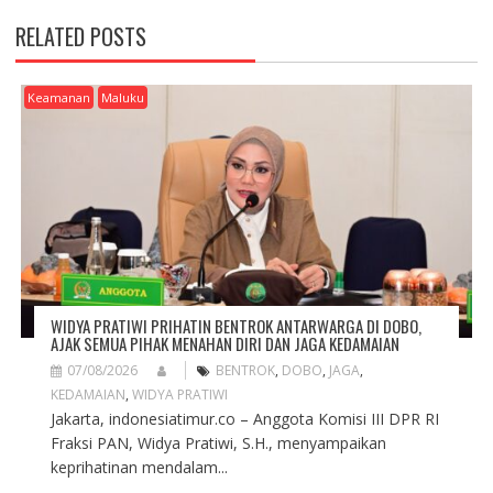
V
RELATED POSTS
I
G
A
Keamanan
Maluku
T
I
O
N
WIDYA PRATIWI PRIHATIN BENTROK ANTARWARGA DI DOBO,
AJAK SEMUA PIHAK MENAHAN DIRI DAN JAGA KEDAMAIAN
07/08/2026
BENTROK
,
DOBO
,
JAGA
,
KEDAMAIAN
,
WIDYA PRATIWI
Jakarta, indonesiatimur.co – Anggota Komisi III DPR RI
Fraksi PAN, Widya Pratiwi, S.H., menyampaikan
keprihatinan mendalam...