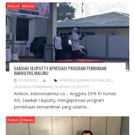
Hukum
Maluku
SAADIAH ULUPUTTY APRESIASI PROGRAM PEMBINAAN
KANWILPAS MALUKU
07/08/2026
APRESIASI
,
KANWILPAS MALUKU
,
PROGRAM PEMBINAAN
,
SAADIAH ULUPUTTY
Ambon, indonesiatimur.co – Anggota DPR RI Komisi
XIII, Saadiah Uluputty, mengapresiasi program
pembinaan kemandirian yang selama...
Hukum
Maluku