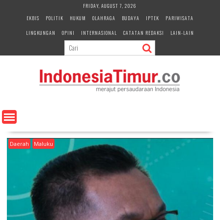
S
FRIDAY, AUGUST 7, 2026
k
EKBIS
POLITIK
HUKUM
OLAHRAGA
BUDAYA
IPTEK
PARIWISATA
i
LINGKUNGAN
OPINI
INTERNASIONAL
CATATAN REDAKSI
LAIN-LAIN
p
t
o
c
o
n
t
e
n
t
Daerah
Maluku