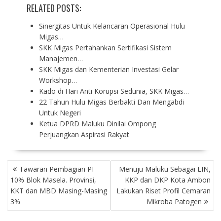
RELATED POSTS:
Sinergitas Untuk Kelancaran Operasional Hulu
Migas…
SKK Migas Pertahankan Sertifikasi Sistem
Manajemen…
SKK Migas dan Kementerian Investasi Gelar
Workshop…
Kado di Hari Anti Korupsi Sedunia, SKK Migas…
22 Tahun Hulu Migas Berbakti Dan Mengabdi
Untuk Negeri
Ketua DPRD Maluku Dinilai Ompong
Perjuangkan Aspirasi Rakyat
P
Tawaran Pembagian PI
Menuju Maluku Sebagai LIN,
O
10% Blok Masela. Provinsi,
KKP dan DKP Kota Ambon
S
KKT dan MBD Masing-Masing
Lakukan Riset Profil Cemaran
T
3%
Mikroba Patogen
N
A