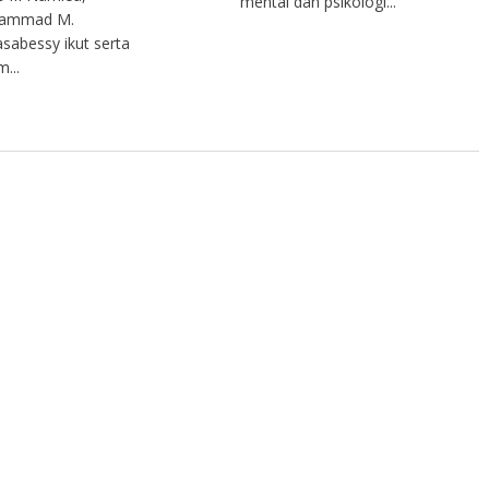
mental dan psikologi...
ammad M.
sabessy ikut serta
...