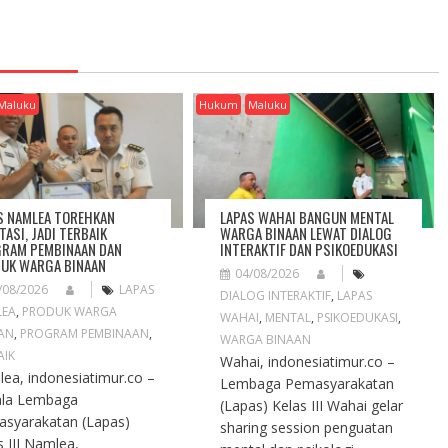
Maluku
Hukum
Maluku
S NAMLEA TOREHKAN
LAPAS WAHAI BANGUN MENTAL
TASI, JADI TERBAIK
WARGA BINAAN LEWAT DIALOG
RAM PEMBINAAN DAN
INTERAKTIF DAN PSIKOEDUKASI
UK WARGA BINAAN
04/08/2026
/08/2026
LAPAS
DIALOG INTERAKTIF
,
LAPAS
LEA
,
PRODUK WARGA
WAHAI
,
MENTAL
,
PSIKOEDUKASI
,
AN
,
PROGRAM PEMBINAAN
,
WARGA BINAAN
AIK
Wahai, indonesiatimur.co –
ea, indonesiatimur.co –
Lembaga Pemasyarakatan
ala Lembaga
(Lapas) Kelas III Wahai gelar
syarakatan (Lapas)
sharing session penguatan
s III Namlea,