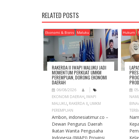
T
N
RELATED POSTS
A
V
I
Ekonomi & Bisnis
Maluku
Hukum
G
A
T
I
O
RAKERDA II IWAPI MALUKU JADI
LAPA
N
MOMENTUM PERKUAT UMKM
PRES
PEREMPUAN, DORONG EKONOMI
PROG
DAERAH
PROD
06/08/2026
05
EKONOMI DAERAH
,
IWAPI
NAM
MALUKU
,
RAKERDA II
,
UMKM
BINA
PEREMPUAN
TERB
Ambon, indonesiatimur.co –
Naml
Dewan Pengurus Daerah
Kep
Ikatan Wanita Pengusaha
Pema
Indonesia (IWAPI) Provinsi
Kela