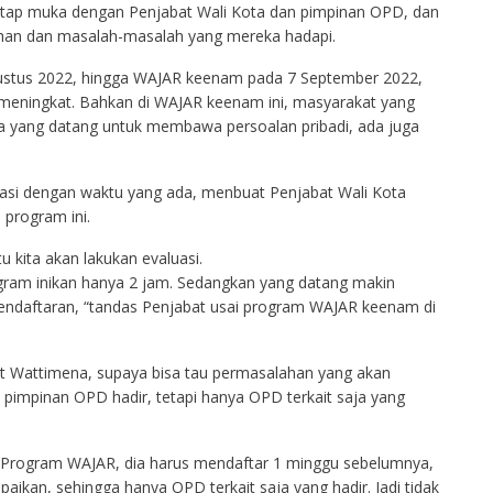
rtatap muka dengan Penjabat Wali Kota dan pimpinan OPD, dan
uhan dan masalah-masalah yang mereka hadapi.
ustus 2022, hingga WAJAR keenam pada 7 September 2022,
meningkat. Bahkan di WAJAR keenam ini, masyarakat yang
da yang datang untuk membawa persoalan pribadi, ada juga
asi dengan waktu yang ada, menbuat Penjabat Wali Kota
program ini.
tu kita akan lakukan evaluasi.
ogram inikan hanya 2 jam. Sedangkan yang datang makin
endaftaran, “tandas Penjabat usai program WAJAR keenam di
t Wattimena, supaya bisa tau permasalahan yang akan
h pimpinan OPD hadir, tetapi hanya OPD terkait saja yang
di Program WAJAR, dia harus mendaftar 1 minggu sebelumnya,
aikan, sehingga hanya OPD terkait saja yang hadir. Jadi tidak