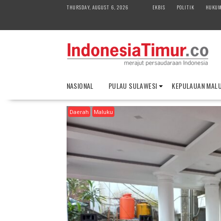
S
THURSDAY, AUGUST 6, 2026
EKBIS
POLITIK
HUKU
k
i
p
t
o
c
o
NASIONAL
PULAU SULAWESI
KEPULAUAN MAL
n
t
Daerah
Maluku
e
n
t