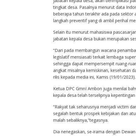
jabatan kepala desa, akan berimplikasi pa
tingkat desa. Pasalnya menurut data Indo
beberapa tahun terakhir ada pada sektor 
langkah preventif yang di ambil perihal mem
Selain itu menurut mahasiswa pascasarjan
jabatan kepala desa bukan merupakan sesu
“Dari pada membangun wacana penambahan
legislatif mensiasati terkait lembaga supe
sehingga dapat mempersempit ruang-ruang
angkat misalnya kemiskinan, kesehatan dan 
rilis kepada media ini, Kamis (19/01/2023).
Ketua DPC GmnI Ambon juga menilai ba
kepala desa telah terselipnya kepentingan e
“Rakyat tak seharusnya menjadi victim dar
segalah bentuk prospek kebijakan dan a
malah sebaliknya,”tegasnya.
Dia nenegaskan, se-irama dengan Dewan