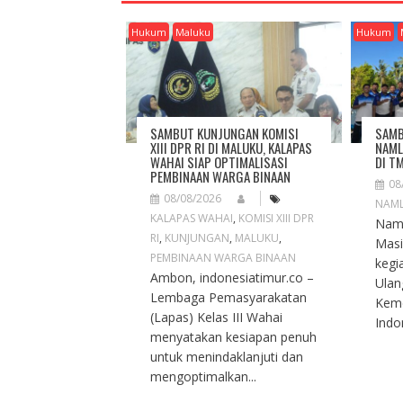
V
I
Hukum
Maluku
Hukum
G
A
T
I
O
SAMBUT KUNJUNGAN KOMISI
SAMB
N
XIII DPR RI DI MALUKU, KALAPAS
NAML
WAHAI SIAP OPTIMALISASI
DI T
PEMBINAAN WARGA BINAAN
08
08/08/2026
NAM
KALAPAS WAHAI
,
KOMISI XIII DPR
Naml
RI
,
KUNJUNGAN
,
MALUKU
,
Masi
PEMBINAAN WARGA BINAAN
kegi
Ambon, indonesiatimur.co –
Ulan
Lembaga Pemasyarakatan
Keme
(Lapas) Kelas III Wahai
Indon
menyatakan kesiapan penuh
untuk menindaklanjuti dan
mengoptimalkan...