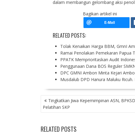
dalam membangun gelombang aksi penolak
Bagikan artikel ini
RELATED POSTS:
Tolak Kenaikan Harga BBM, GmnI Am
Ramai Penolakan Pemekaran Papua 
PPATK Memprioritaskan Audit Indones
Penggunaan Dana BOS Reguler SMKN
DPC GMNI Ambon Minta Kejari Ambon
Musdalub DPD Hanura Maluku Ricuh.
P
Tingkatkan Jiwa Kepemimpinan ASN, BPKSD
O
Pelatihan SKP
S
T
N
RELATED POSTS
A