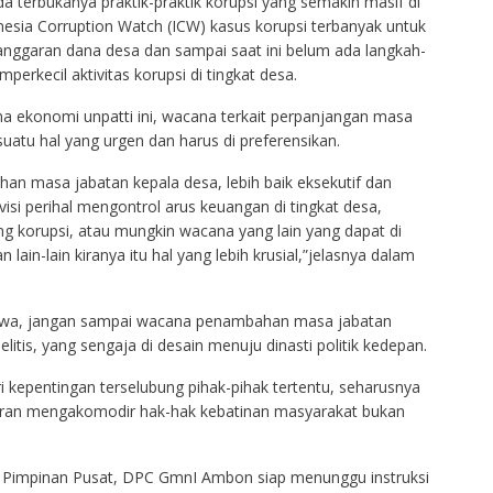
da terbukanya praktik-praktik korupsi yang semakin masif di
nesia Corruption Watch (ICW) kasus korupsi terbanyak untuk
anggaran dana desa dan sampai saat ini belum ada langkah-
perkecil aktivitas korupsi di tingkat desa.
a ekonomi unpatti ini, wacana terkait perpanjangan masa
atu hal yang urgen dan harus di preferensikan.
 masa jabatan kepala desa, lebih baik eksekutif dan
rvisi perihal mengontrol arus keuangan di tingkat desa,
 korupsi, atau mungkin wacana yang lain yang dapat di
lain-lain kiranya itu hal yang lebih krusial,”jelasnya dalam
hwa, jangan sampai wacana penambahan masa jabatan
litis, yang sengaja di desain menuju dinasti politik kedepan.
i kepentingan terselubung pihak-pihak tertentu, seharusnya
turan mengakomodir hak-hak kebatinan masyarakat bukan
 Pimpinan Pusat, DPC GmnI Ambon siap menunggu instruksi