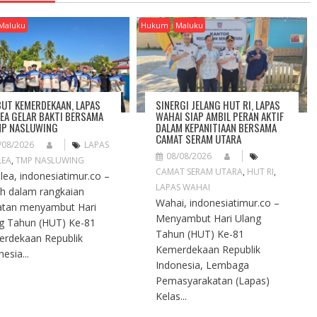
Maluku
Hukum
Maluku
UT KEMERDEKAAN, LAPAS
SINERGI JELANG HUT RI, LAPAS
EA GELAR BAKTI BERSAMA
WAHAI SIAP AMBIL PERAN AKTIF
MP NASLUWING
DALAM KEPANITIAAN BERSAMA
CAMAT SERAM UTARA
/08/2026
LAPAS
08/08/2026
LEA
,
TMP NASLUWING
CAMAT SERAM UTARA
,
HUT RI
,
ea, indonesiatimur.co –
LAPAS WAHAI
h dalam rangkaian
Wahai, indonesiatimur.co –
atan menyambut Hari
Menyambut Hari Ulang
g Tahun (HUT) Ke-81
Tahun (HUT) Ke-81
rdekaan Republik
Kemerdekaan Republik
esia...
Indonesia, Lembaga
Pemasyarakatan (Lapas)
Kelas...