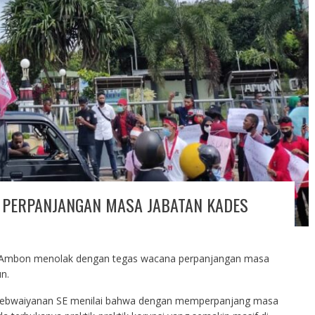
PERPANJANGAN MASA JABATAN KADES
Ambon menolak dengan tegas wacana perpanjangan masa
n.
ebwaiyanan SE menilai bahwa dengan memperpanjang masa