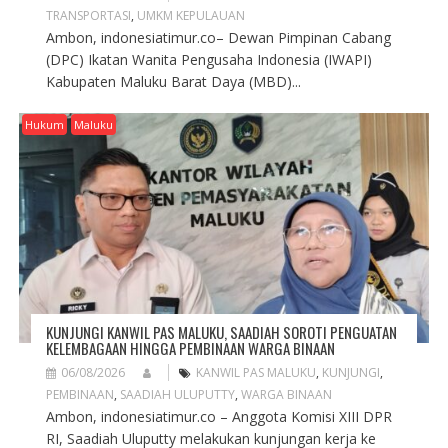
TRANSPORTASI
,
UMKM KEPULAUAN
Ambon, indonesiatimur.co– Dewan Pimpinan Cabang
(DPC) Ikatan Wanita Pengusaha Indonesia (IWAPI)
Kabupaten Maluku Barat Daya (MBD)...
Hukum
Maluku
KUNJUNGI KANWIL PAS MALUKU, SAADIAH SOROTI PENGUATAN
KELEMBAGAAN HINGGA PEMBINAAN WARGA BINAAN
06/08/2026
KANWIL PAS MALUKU
,
KUNJUNGI
,
PEMBINAAN
,
SAADIAH ULUPUTTY
,
WARGA BINAAN
Ambon, indonesiatimur.co – Anggota Komisi XIII DPR
RI, Saadiah Uluputty melakukan kunjungan kerja ke