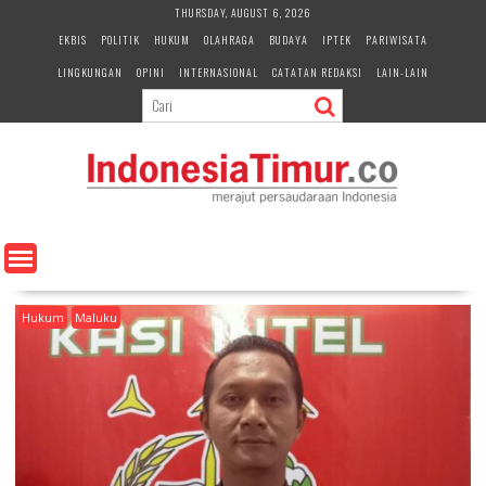
S
THURSDAY, AUGUST 6, 2026
k
EKBIS
POLITIK
HUKUM
OLAHRAGA
BUDAYA
IPTEK
PARIWISATA
i
LINGKUNGAN
OPINI
INTERNASIONAL
CATATAN REDAKSI
LAIN-LAIN
p
t
o
c
o
n
t
e
n
t
Hukum
Maluku