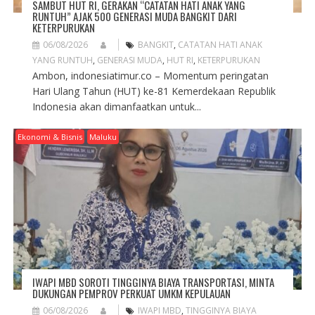
SAMBUT HUT RI, GERAKAN “CATATAN HATI ANAK YANG
RUNTUH” AJAK 500 GENERASI MUDA BANGKIT DARI
KETERPURUKAN
06/08/2026
BANGKIT
,
CATATAN HATI ANAK
YANG RUNTUH
,
GENERASI MUDA
,
HUT RI
,
KETERPURUKAN
Ambon, indonesiatimur.co – Momentum peringatan
Hari Ulang Tahun (HUT) ke-81 Kemerdekaan Republik
Indonesia akan dimanfaatkan untuk...
Ekonomi & Bisnis
Maluku
IWAPI MBD SOROTI TINGGINYA BIAYA TRANSPORTASI, MINTA
DUKUNGAN PEMPROV PERKUAT UMKM KEPULAUAN
06/08/2026
IWAPI MBD
,
TINGGINYA BIAYA