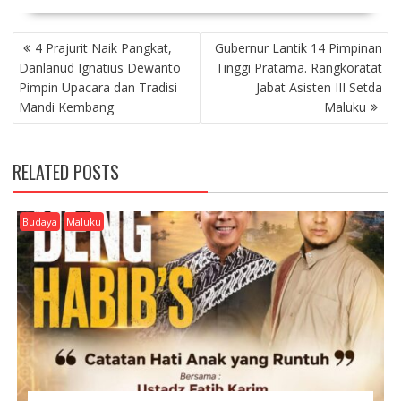
P
4 Prajurit Naik Pangkat,
Gubernur Lantik 14 Pimpinan
O
Danlanud Ignatius Dewanto
Tinggi Pratama. Rangkoratat
S
Pimpin Upacara dan Tradisi
Jabat Asisten III Setda
T
Mandi Kembang
Maluku
N
A
V
RELATED POSTS
I
G
A
Budaya
Maluku
T
I
O
N