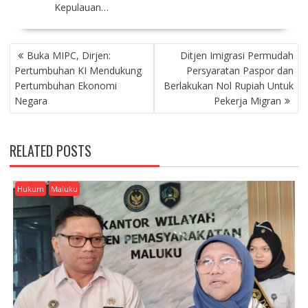
Kepulauan…
P
Buka MIPC, Dirjen:
Ditjen Imigrasi Permudah
O
Pertumbuhan KI Mendukung
Persyaratan Paspor dan
S
Pertumbuhan Ekonomi
Berlakukan Nol Rupiah Untuk
T
Negara
Pekerja Migran
N
A
V
RELATED POSTS
I
G
A
Hukum
Maluku
T
I
O
N