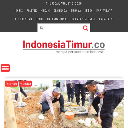
S
THURSDAY, AUGUST 6, 2026
k
EKBIS
POLITIK
HUKUM
OLAHRAGA
BUDAYA
IPTEK
PARIWISATA
i
LINGKUNGAN
OPINI
INTERNASIONAL
CATATAN REDAKSI
LAIN-LAIN
p
t
o
c
o
n
t
e
n
t
Daerah
Maluku