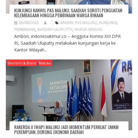
KUNJUNGI KANWIL PAS MALUKU, SAADIAH SOROTI PENGUATAN
KELEMBAGAAN HINGGA PEMBINAAN WARGA BINAAN
06/08/2026
KANWIL PAS MALUKU
,
KUNJUNGI
,
PEMBINAAN
,
SAADIAH ULUPUTTY
,
WARGA BINAAN
Ambon, indonesiatimur.co – Anggota Komisi XIII DPR
RI, Saadiah Uluputty melakukan kunjungan kerja ke
Kantor Wilayah...
Ekonomi & Bisnis
Maluku
RAKERDA II IWAPI MALUKU JADI MOMENTUM PERKUAT UMKM
PEREMPUAN, DORONG EKONOMI DAERAH