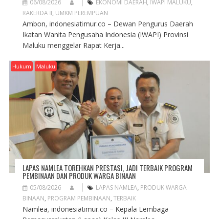
06/08/2026
EKONOMI DAERAH
,
IWAPI MALUKU
,
RAKERDA II
,
UMKM PEREMPUAN
Ambon, indonesiatimur.co – Dewan Pengurus Daerah
Ikatan Wanita Pengusaha Indonesia (IWAPI) Provinsi
Maluku menggelar Rapat Kerja...
Hukum
Maluku
LAPAS NAMLEA TOREHKAN PRESTASI, JADI TERBAIK PROGRAM
PEMBINAAN DAN PRODUK WARGA BINAAN
05/08/2026
LAPAS NAMLEA
,
PRODUK WARGA
BINAAN
,
PROGRAM PEMBINAAN
,
TERBAIK
Namlea, indonesiatimur.co – Kepala Lembaga