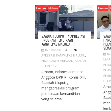
V
I
Hukum
Maluku
Hukum
G
A
T
I
O
SAADIAH ULUPUTTY APRESIASI
SAAD
N
PROGRAM PEMBINAAN
HARU
KANWILPAS MALUKU
PEKA
SEMA
07/08/2026
07
APRESIASI
,
KANWILPAS MALUKU
,
LAPA
PROGRAM PEMBINAAN
,
SAADIAH
PERK
ULUPUTTY
PENG
Ambon, indonesiatimur.co –
PEMB
Anggota DPR RI Komisi XIII,
ULUP
Saadiah Uluputty,
Ambo
mengapresiasi program
Angg
pembinaan kemandirian
Saad
yang selama...
men
lemb