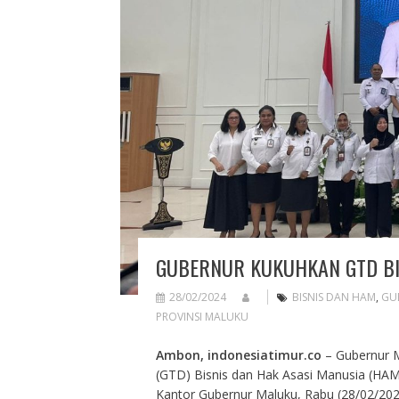
GUBERNUR KUKUHKAN GTD BI
28/02/2024
BISNIS DAN HAM
,
GU
PROVINSI MALUKU
Ambon, indonesiatimur.co
– Gubernur 
(GTD) Bisnis dan Hak Asasi Manusia (HAM) 
Kantor Gubernur Maluku, Rabu (28/02/202