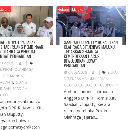
Maluku
Hukum
Maluku
IAH ULUPUTTY: LAPAS
SAADIAH ULUPUTTY BUKA PEKAN
S JADI RUANG PEMBINAAN,
OLAHRAGA DITJENPAS MALUKU,
N OLAHRAGA PERKUAT
TEGASKAN SEMANGAT
NGAT PENGABDIAN
KEMERDEKAAN HARUS
DIWUJUDKAN LEWAT
/08/2026
PENGABDIAN
S
,
PEKAN OLAHRAGA
,
07/08/2026
BUKA
,
UAT SEMANGAT
DITJENPAS MALUKU
,
PEKAN
ABDIAN
,
RUANG
OLAHRAGA
,
SAADIAH ULUPUTTY
INAAN
,
SAADIAH
Ambon, indonesiatimur.co –
UTTY
Anggota DPR RI Komisi XIII,
n, indonesiatimur.co –
Saadiah Uluputty, secara
ota DPR RI Komisi XIII,
resmi membuka Pekan
iah Uluputty,
Olahraga jajaran...
egaskan bahwa
aga pemasyarakatan