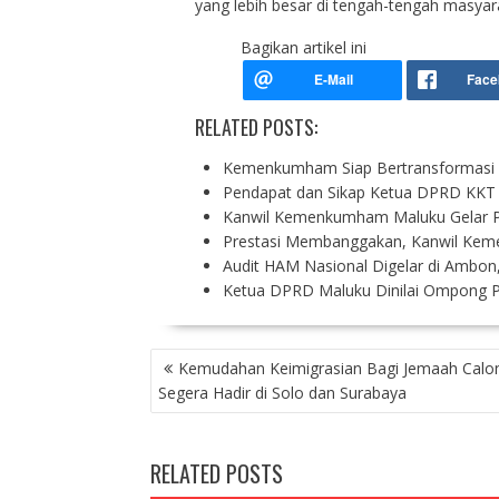
yang lebih besar di tengah-tengah masyara
Bagikan artikel ini
RELATED POSTS:
Kemenkumham Siap Bertransformasi 
Pendapat dan Sikap Ketua DPRD KKT 
Kanwil Kemenkumham Maluku Gelar P
Prestasi Membanggakan, Kanwil Ke
Audit HAM Nasional Digelar di Amb
Ketua DPRD Maluku Dinilai Ompong Pe
P
Kemudahan Keimigrasian Bagi Jemaah Calon
O
Segera Hadir di Solo dan Surabaya
S
T
N
RELATED POSTS
A