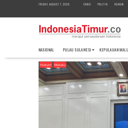
S
FRIDAY, AUGUST 7, 2026
EKBIS
POLITIK
HUKUM
k
i
p
t
o
c
o
NASIONAL
PULAU SULAWESI
KEPULAUAN MAL
n
t
Hukum
Maluku
e
n
t