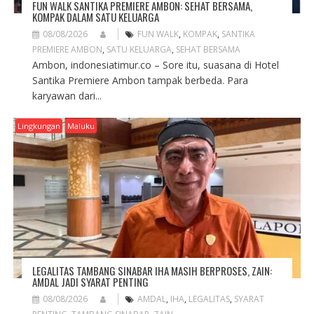
FUN WALK SANTIKA PREMIERE AMBON: SEHAT BERSAMA,
KOMPAK DALAM SATU KELUARGA
08/08/2026
FUN WALK
,
KOMPAK
,
SANTIKA
PREMIERE AMBON
,
SATU KELUARGA
,
SEHAT BERSAMA
Ambon, indonesiatimur.co – Sore itu, suasana di Hotel
Santika Premiere Ambon tampak berbeda. Para
karyawan dari...
Lingkungan
Maluku
LEGALITAS TAMBANG SINABAR IHA MASIH BERPROSES, ZAIN:
AMDAL JADI SYARAT PENTING
08/08/2026
AMDAL
,
IHA
,
LEGALITAS
,
SYARAT