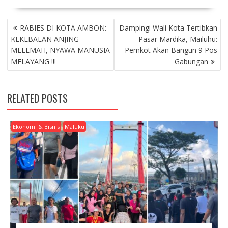
P
RABIES DI KOTA AMBON:
Dampingi Wali Kota Tertibkan
O
KEKEBALAN ANJING
Pasar Mardika, Mailuhu:
S
MELEMAH, NYAWA MANUSIA
Pemkot Akan Bangun 9 Pos
T
MELAYANG !!!
Gabungan
N
A
V
RELATED POSTS
I
G
A
Ekonomi & Bisnis
Maluku
T
I
O
N