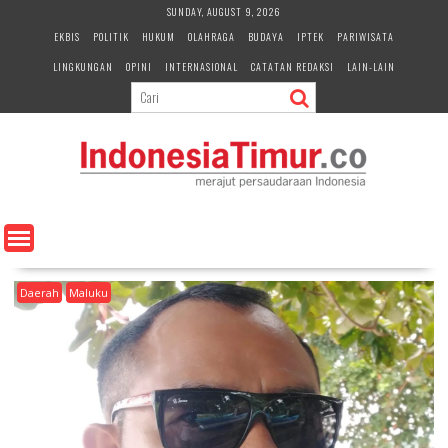
S
SUNDAY, AUGUST 9, 2026
k
EKBIS
POLITIK
HUKUM
OLAHRAGA
BUDAYA
IPTEK
PARIWISATA
i
LINGKUNGAN
OPINI
INTERNASIONAL
CATATAN REDAKSI
LAIN-LAIN
p
t
o
c
o
n
t
e
n
t
Daerah
Maluku