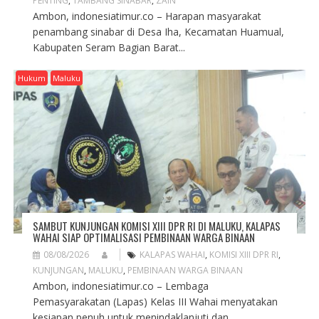
PENTING
,
TAMBANG SINABAR
,
ZAIN
Ambon, indonesiatimur.co – Harapan masyarakat
penambang sinabar di Desa Iha, Kecamatan Huamual,
Kabupaten Seram Bagian Barat...
Hukum
Maluku
SAMBUT KUNJUNGAN KOMISI XIII DPR RI DI MALUKU, KALAPAS
WAHAI SIAP OPTIMALISASI PEMBINAAN WARGA BINAAN
08/08/2026
KALAPAS WAHAI
,
KOMISI XIII DPR RI
,
KUNJUNGAN
,
MALUKU
,
PEMBINAAN WARGA BINAAN
Ambon, indonesiatimur.co – Lembaga
Pemasyarakatan (Lapas) Kelas III Wahai menyatakan
kesiapan penuh untuk menindaklanjuti dan