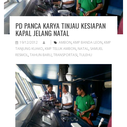
PD PANCA KARYA TINJAU KESIAPAN
KAPAL JELANG NATAL
19/12/2012
AMBON
,
KMP BANDA LEON
,
KMP
TANJUNG KUAKO
,
KMP TELUK AMBON
,
NATAL
,
SAMUEL
RESMOL
,
TAHUN BARU
,
TRANSPORTASI
,
TULEHU