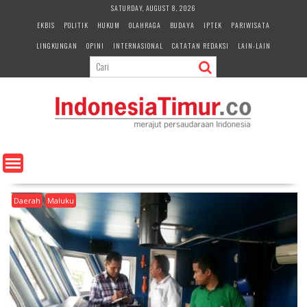
S
SATURDAY, AUGUST 8, 2026
k
EKBIS
POLITIK
HUKUM
OLAHRAGA
BUDAYA
IPTEK
PARIWISATA
i
LINGKUNGAN
OPINI
INTERNASIONAL
CATATAN REDAKSI
LAIN-LAIN
p
t
o
c
o
n
t
e
n
t
Daerah
Maluku