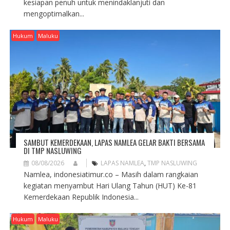
kesiapan penuh untuk menindaklanjuti dan
mengoptimalkan...
Hukum
Maluku
SAMBUT KEMERDEKAAN, LAPAS NAMLEA GELAR BAKTI BERSAMA
DI TMP NASLUWING
08/08/2026
LAPAS NAMLEA
,
TMP NASLUWING
Namlea, indonesiatimur.co – Masih dalam rangkaian
kegiatan menyambut Hari Ulang Tahun (HUT) Ke-81
Kemerdekaan Republik Indonesia...
Hukum
Maluku