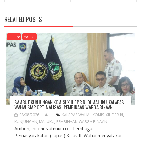
S
T
N
RELATED POSTS
A
V
I
Hukum
Maluku
G
A
T
I
O
N
SAMBUT KUNJUNGAN KOMISI XIII DPR RI DI MALUKU, KALAPAS
WAHAI SIAP OPTIMALISASI PEMBINAAN WARGA BINAAN
08/08/2026
KALAPAS WAHAI
,
KOMISI XIII DPR RI
,
KUNJUNGAN
,
MALUKU
,
PEMBINAAN WARGA BINAAN
Ambon, indonesiatimur.co – Lembaga
Pemasyarakatan (Lapas) Kelas III Wahai menyatakan