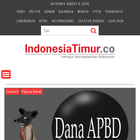
S
SATURDAY, AUGUST 8, 2026
k
EKBIS
POLITIK
HUKUM
OLAHRAGA
BUDAYA
IPTEK
PARIWISATA
i
LINGKUNGAN
OPINI
INTERNASIONAL
CATATAN REDAKSI
LAIN-LAIN
p
t
o
c
o
n
t
e
n
t
Hukum
Papua Barat