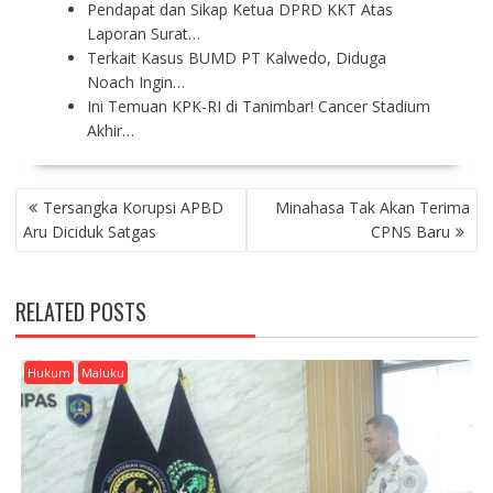
Pendapat dan Sikap Ketua DPRD KKT Atas
Laporan Surat…
Terkait Kasus BUMD PT Kalwedo, Diduga
Noach Ingin…
Ini Temuan KPK-RI di Tanimbar! Cancer Stadium
Akhir…
P
Tersangka Korupsi APBD
Minahasa Tak Akan Terima
O
Aru Diciduk Satgas
CPNS Baru
S
T
N
RELATED POSTS
A
V
I
Hukum
Maluku
G
A
T
I
O