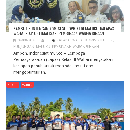
N
SAMBUT KUNJUNGAN KOMISI XIII DPR RI DI MALUKU, KALAPAS
WAHAI SIAP OPTIMALISASI PEMBINAAN WARGA BINAAN
08/08/2026
KALAPAS WAHAI
,
KOMISI XIII DPR RI
,
KUNJUNGAN
,
MALUKU
,
PEMBINAAN WARGA BINAAN
Ambon, indonesiatimur.co – Lembaga
Pemasyarakatan (Lapas) Kelas III Wahai menyatakan
kesiapan penuh untuk menindaklanjuti dan
mengoptimalkan...
Hukum
Maluku