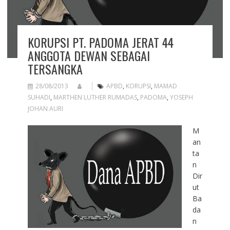
KORUPSI PT. PADOMA JERAT 44
ANGGOTA DEWAN SEBAGAI
TERSANGKA
28/08/2013
APBD
,
KORUPSI
,
MAMAD
SUHADI
,
MARTHEN LUTHER RUMADAS
,
PADOMA
,
YOSEPH
JOHAN AURI
M
an
ta
n
Dir
ut
Ba
da
n