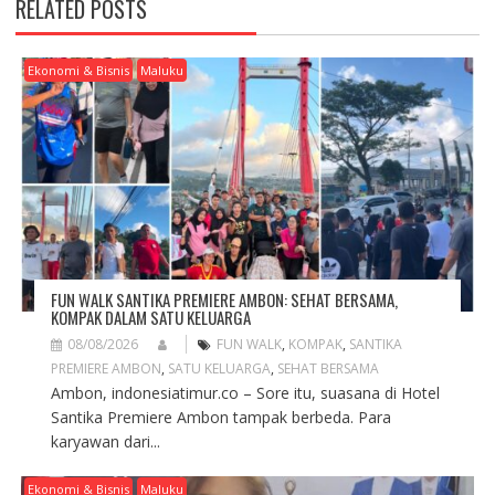
RELATED POSTS
V
I
G
Ekonomi & Bisnis
Maluku
A
T
I
O
N
FUN WALK SANTIKA PREMIERE AMBON: SEHAT BERSAMA,
KOMPAK DALAM SATU KELUARGA
08/08/2026
FUN WALK
,
KOMPAK
,
SANTIKA
PREMIERE AMBON
,
SATU KELUARGA
,
SEHAT BERSAMA
Ambon, indonesiatimur.co – Sore itu, suasana di Hotel
Santika Premiere Ambon tampak berbeda. Para
karyawan dari...
Ekonomi & Bisnis
Maluku