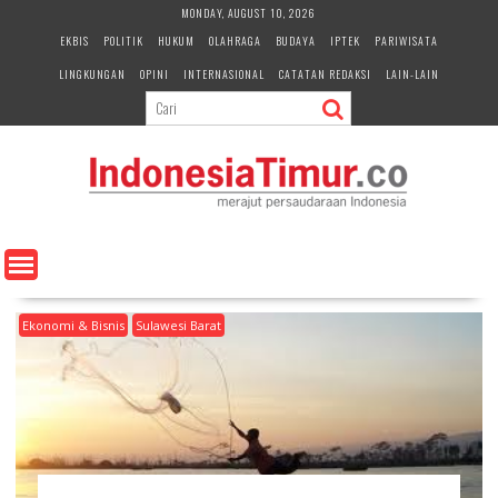
S
MONDAY, AUGUST 10, 2026
k
EKBIS
POLITIK
HUKUM
OLAHRAGA
BUDAYA
IPTEK
PARIWISATA
i
LINGKUNGAN
OPINI
INTERNASIONAL
CATATAN REDAKSI
LAIN-LAIN
p
t
o
c
o
n
t
e
n
t
Ekonomi & Bisnis
Sulawesi Barat