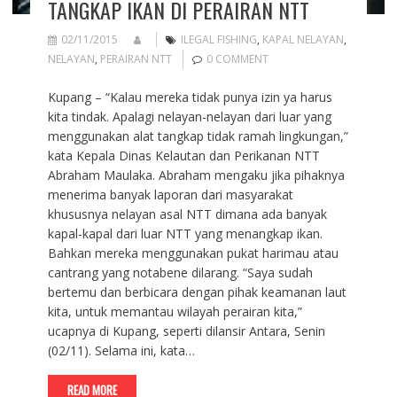
TANGKAP IKAN DI PERAIRAN NTT
02/11/2015
ILEGAL FISHING
,
KAPAL NELAYAN
,
NELAYAN
,
PERAIRAN NTT
0 COMMENT
Kupang – “Kalau mereka tidak punya izin ya harus
kita tindak. Apalagi nelayan-nelayan dari luar yang
menggunakan alat tangkap tidak ramah lingkungan,”
kata Kepala Dinas Kelautan dan Perikanan NTT
Abraham Maulaka. Abraham mengaku jika pihaknya
menerima banyak laporan dari masyarakat
khususnya nelayan asal NTT dimana ada banyak
kapal-kapal dari luar NTT yang menangkap ikan.
Bahkan mereka menggunakan pukat harimau atau
cantrang yang notabene dilarang. “Saya sudah
bertemu dan berbicara dengan pihak keamanan laut
kita, untuk memantau wilayah perairan kita,”
ucapnya di Kupang, seperti dilansir Antara, Senin
(02/11). Selama ini, kata…
READ MORE