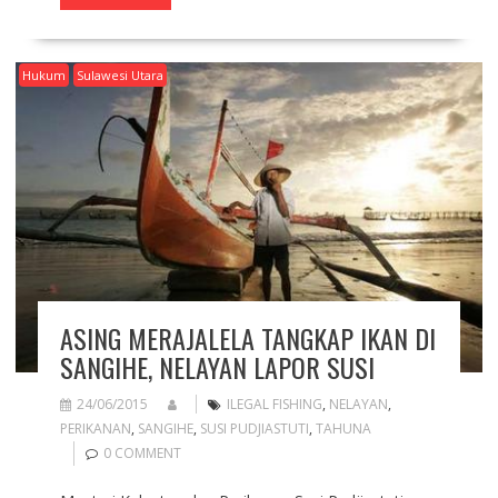
Hukum
Sulawesi Utara
ASING MERAJALELA TANGKAP IKAN DI
SANGIHE, NELAYAN LAPOR SUSI
24/06/2015
ILEGAL FISHING
,
NELAYAN
,
PERIKANAN
,
SANGIHE
,
SUSI PUDJIASTUTI
,
TAHUNA
0 COMMENT