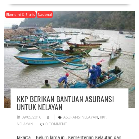
Ekonomi & Bisnis
Nasional
KKP BERIKAN BANTUAN ASURANSI
UNTUK NELAYAN
09/05/2016
ASURANSI NELAYAN
,
KKP
,
NELAYAN
0 COMMENT
Jakarta – Belum lama ini, Kementerian Kelautan dan