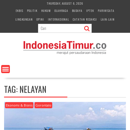
S
THURSDAY, AUGUST 6, 2026
k
EKBIS
POLITIK
HUKUM
OLAHRAGA
BUDAYA
IPTEK
PARIWISATA
i
LINGKUNGAN
OPINI
INTERNASIONAL
CATATAN REDAKSI
LAIN-LAIN
p
t
o
c
o
n
t
e
n
t
TAG:
NELAYAN
Ekonomi & Bisnis
Gorontalo