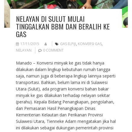
NELAYAN DI SULUT MULAI
TINGGALKAN BBM DAN BERALIH KE
GAS
17/11/2015
GAS ELPIJI
,
KONVERSI GAS
,
NELAYAN
0 COMMENT
Manado – Konversi minyak ke gas tidak hanya
dilakukan dalam lingkup kebutuhan rumah tangga
saja, namun juga di beberapa lingkup lainnya seperti
transportasi. Bahkan, belum lama ini di Sulawesi
Utara (Sulut), ada program konversi bahan bakar
minyak ke gas dilakukan terhadap nelayan sekitar
(perahu). Kepala Bidang Penangkapan, pengolahan,
dan Pemasaran Hasil Penangkapan Dinas
Kementerian Kelautan dan Perikanan Provinsi
Sulawesi Utara, Tienneke Adam mengatakan jika hal
ini dilakukan sebagai dukungan pemerintah provinsi