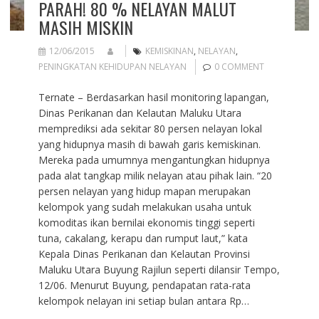
PARAH! 80 % NELAYAN MALUT
MASIH MISKIN
12/06/2015
KEMISKINAN
,
NELAYAN
,
PENINGKATAN KEHIDUPAN NELAYAN
0 COMMENT
Ternate – Berdasarkan hasil monitoring lapangan,
Dinas Perikanan dan Kelautan Maluku Utara
memprediksi ada sekitar 80 persen nelayan lokal
yang hidupnya masih di bawah garis kemiskinan.
Mereka pada umumnya mengantungkan hidupnya
pada alat tangkap milik nelayan atau pihak lain. “20
persen nelayan yang hidup mapan merupakan
kelompok yang sudah melakukan usaha untuk
komoditas ikan bernilai ekonomis tinggi seperti
tuna, cakalang, kerapu dan rumput laut,” kata
Kepala Dinas Perikanan dan Kelautan Provinsi
Maluku Utara Buyung Rajilun seperti dilansir Tempo,
12/06. Menurut Buyung, pendapatan rata-rata
kelompok nelayan ini setiap bulan antara Rp…